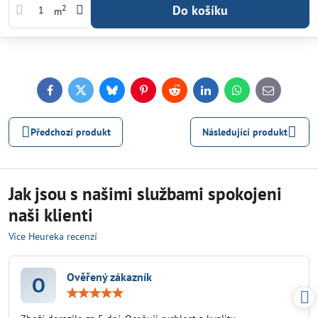
Do košíku
2
m
Facebook
Twitter
Bluesky
Pinterest
Reddit
LinkedIn
WhatsApp
E-
mail
Předchozí produkt
Následující produkt
Jak jsou s našimi službami spokojeni
naši klienti
Více Heureka recenzí
Ověřený zákazník
O
Hodnocení:
5
/