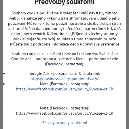
Předvolby soukromí
768 11 Chropyně
IČO: 74202294
Soubory cookie používáme k vylepšení vaší návštěvy tohoto
DIČ: CZ8103114129
webu, k analýze jeho výkonu a ke shromažďování údajů o jeho
Sklad, vzorkovna PO TELEFONICKÉ DOMLUVĚ
používání. Můžeme k tomu použít nástroje a služby třetích stran
a shromážděná data mohou být přenášena partnerům v EU, USA
Záříčí ev. č. 54
nebo jiných zemích. Kliknutím na „Přijmout všechny soubory
768 11 Chropyně
cookie“ vyjadřujete svůj souhlas s tímto zpracováním. Níže
můžete najít podrobné informace nebo upravit své preference
608 855 055
Soubory cookies ke zlepšení relevanci reklam využívá služba
podlahyALFA​@seznam​.cz
Google Ads – podrobnosti zde nebo Meta – podrobnosti zde
(Facebook, Instagram).
Objednávky
Google Ads / personalizace & soukromí:
https://business.safety.google/privacy/
Meta (Facebook, Instagram):
https://www.facebook.com/privacy/policy/?locale=cz-CR
Meta (Facebook, Instagram):
https://www.facebook.com/privacy/policy/?locale=cz-CR
Zásady ochrany soukromí
Vše k nákupu