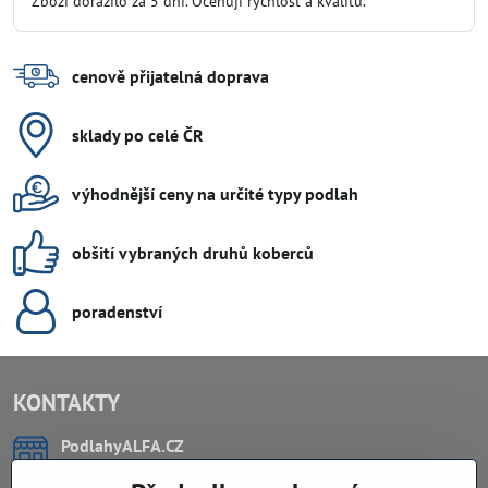
Zboží dorazilo za 5 dní. Oceňuji rychlost a kvalitu.
5
cenově přijatelná doprava
sklady po celé ČR
výhodnější ceny na určité typy podlah
obšití vybraných druhů koberců
poradenství
KONTAKTY
PodlahyALFA​.CZ
CHYTIL Tomáš
Záříčí, ev.č. 54