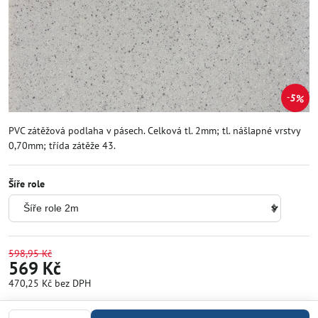
5%
PVC zátěžová podlaha v pásech. Celková tl. 2mm; tl. nášlapné vrstvy
0,70mm; třída zátěže 43.
Šíře role
598,95 Kč
569 Kč
470,25 Kč
bez DPH