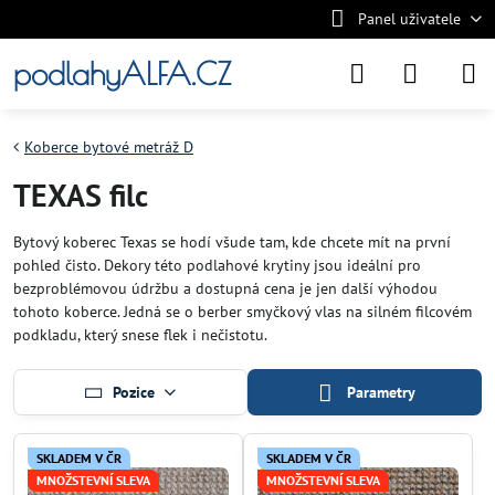
Panel uživatele
podlahyALFA.CZ
Koberce bytové metráž D
TEXAS filc
Bytový koberec Texas se hodí všude tam, kde chcete mít na první
pohled čisto. Dekory této podlahové krytiny jsou ideální pro
bezproblémovou údržbu a dostupná cena je jen další výhodou
tohoto koberce. Jedná se o berber smyčkový vlas na silném filcovém
podkladu, který snese flek i nečistotu.
Pozice
Parametry
SKLADEM V ČR
SKLADEM V ČR
MNOŽSTEVNÍ SLEVA
MNOŽSTEVNÍ SLEVA