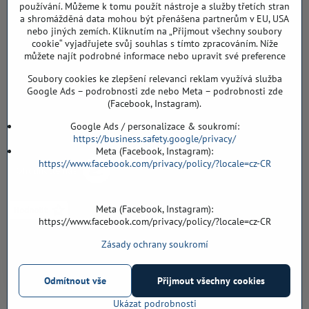
Sklad, vzorkovna PO TELEFONICKÉ DOMLUVĚ
používání. Můžeme k tomu použít nástroje a služby třetích stran
a shromážděná data mohou být přenášena partnerům v EU, USA
Záříčí ev. č. 54
nebo jiných zemích. Kliknutím na „Přijmout všechny soubory
768 11 Chropyně
cookie“ vyjadřujete svůj souhlas s tímto zpracováním. Níže
608 855 055
můžete najít podrobné informace nebo upravit své preference
Soubory cookies ke zlepšení relevanci reklam využívá služba
podlahyALFA​@seznam​.cz
Google Ads – podrobnosti zde nebo Meta – podrobnosti zde
(Facebook, Instagram).
Objednávky
Google Ads / personalizace & soukromí:
https://business.safety.google/privacy/
Meta (Facebook, Instagram):
https://www.facebook.com/privacy/policy/?locale=cz-CR
Meta (Facebook, Instagram):
https://www.facebook.com/privacy/policy/?locale=cz-CR
Zásady ochrany soukromí
Vše k nákupu
Odmítnout vše
Přijmout všechny cookies
©
2026
Copyright
Předvolby soukromí
Zásady ochrany soukromí
Ukázat podrobnosti