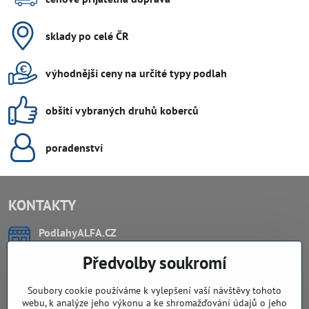
sklady po celé ČR
výhodnější ceny na určité typy podlah
obšití vybraných druhů koberců
poradenství
KONTAKTY
PodlahyALFA​.CZ
CHYTIL Tomáš
Předvolby soukromí
Záříčí, ev.č. 54
768 11 Chropyně
IČO: 74202294
Soubory cookie používáme k vylepšení vaší návštěvy tohoto
DIČ: CZ8103114129
webu, k analýze jeho výkonu a ke shromažďování údajů o jeho