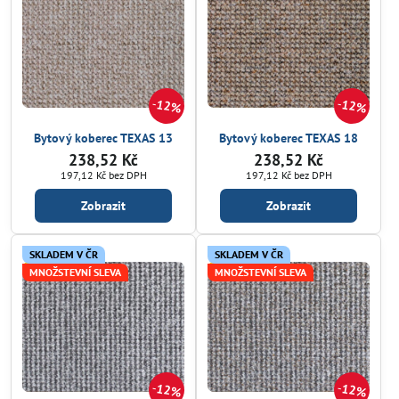
12%
12%
Bytový koberec TEXAS 13
Bytový koberec TEXAS 18
238,52 Kč
238,52 Kč
197,12 Kč
bez DPH
197,12 Kč
bez DPH
Zobrazit
Zobrazit
SKLADEM V ČR
SKLADEM V ČR
MNOŽSTEVNÍ SLEVA
MNOŽSTEVNÍ SLEVA
12%
12%