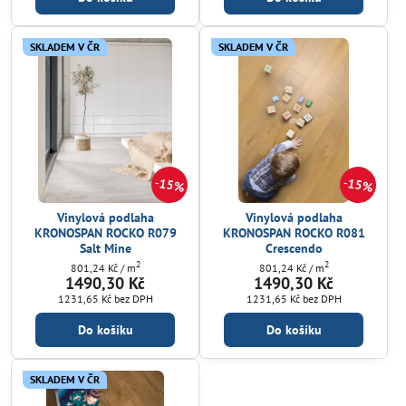
SKLADEM V ČR
SKLADEM V ČR
15%
15%
Vinylová podlaha
Vinylová podlaha
KRONOSPAN ROCKO R079
KRONOSPAN ROCKO R081
Salt Mine
Crescendo
2
2
801,24 Kč
/ m
801,24 Kč
/ m
1490,30 Kč
1490,30 Kč
1231,65 Kč
bez DPH
1231,65 Kč
bez DPH
Do košíku
Do košíku
SKLADEM V ČR