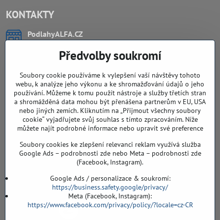
KONTAKTY
PodlahyALFA​.CZ
CHYTIL Tomáš
Předvolby soukromí
Záříčí, ev.č. 54
768 11 Chropyně
IČO: 74202294
Soubory cookie používáme k vylepšení vaší návštěvy tohoto
DIČ: CZ8103114129
webu, k analýze jeho výkonu a ke shromažďování údajů o jeho
Sklad, vzorkovna PO TELEFONICKÉ DOMLUVĚ
používání. Můžeme k tomu použít nástroje a služby třetích stran
a shromážděná data mohou být přenášena partnerům v EU, USA
Záříčí ev. č. 54
nebo jiných zemích. Kliknutím na „Přijmout všechny soubory
768 11 Chropyně
cookie“ vyjadřujete svůj souhlas s tímto zpracováním. Níže
můžete najít podrobné informace nebo upravit své preference
608 855 055
Soubory cookies ke zlepšení relevanci reklam využívá služba
podlahyALFA​@seznam​.cz
Google Ads – podrobnosti zde nebo Meta – podrobnosti zde
(Facebook, Instagram).
Objednávky
Google Ads / personalizace & soukromí:
https://business.safety.google/privacy/
Meta (Facebook, Instagram):
https://www.facebook.com/privacy/policy/?locale=cz-CR