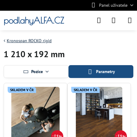
Panel uživatele
podlahyALFA.CZ
Kronospan ROCKO rigid
1 210 x 192 mm
Pozice
Parametry
SKLADEM V ČR
SKLADEM V ČR
15%
15%