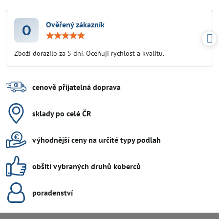
Ověřený zákazník
O
Hodnocení:
5
/
Zboží dorazilo za 5 dní. Oceňuji rychlost a kvalitu.
5
cenově přijatelná doprava
sklady po celé ČR
výhodnější ceny na určité typy podlah
obšití vybraných druhů koberců
poradenství