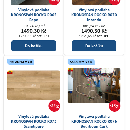
Vinylová podlaha
Vinylová podlaha
KRONOSPAN ROCKO R065
KRONOSPAN ROCKO R070
Rope
Incando
2
2
801,24 Kč
/ m
801,24 Kč
/ m
1490,30 Kč
1490,30 Kč
1231,65 Kč
bez DPH
1231,65 Kč
bez DPH
Do košíku
Do košíku
SKLADEM V ČR
SKLADEM V ČR
15%
15%
Vinylová podlaha
Vinylová podlaha
KRONOSPAN ROCKO R073
KRONOSPAN ROCKO R076
Scandipure
Bourboun Cask