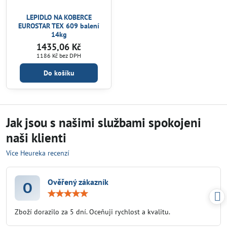
LEPIDLO NA KOBERCE
EUROSTAR TEX 609 balení
14kg
1435,06 Kč
1186 Kč
bez DPH
Do košíku
Jak jsou s našimi službami spokojeni
naši klienti
Více Heureka recenzí
Ověřený zákazník
O
Hodnocení:
5
/
Zboží dorazilo za 5 dní. Oceňuji rychlost a kvalitu.
5