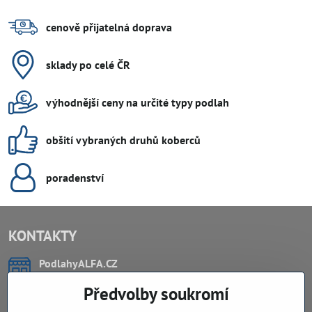
cenově přijatelná doprava
sklady po celé ČR
výhodnější ceny na určité typy podlah
obšití vybraných druhů koberců
poradenství
KONTAKTY
PodlahyALFA​.CZ
CHYTIL Tomáš
Předvolby soukromí
Záříčí, ev.č. 54
768 11 Chropyně