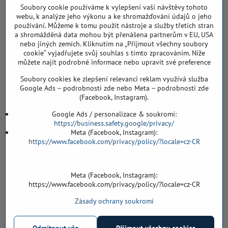
IČO: 74202294
Soubory cookie používáme k vylepšení vaší návštěvy tohoto
DIČ: CZ8103114129
webu, k analýze jeho výkonu a ke shromažďování údajů o jeho
Sklad, vzorkovna PO TELEFONICKÉ DOMLUVĚ
používání. Můžeme k tomu použít nástroje a služby třetích stran
a shromážděná data mohou být přenášena partnerům v EU, USA
Záříčí ev. č. 54
nebo jiných zemích. Kliknutím na „Přijmout všechny soubory
768 11 Chropyně
cookie“ vyjadřujete svůj souhlas s tímto zpracováním. Níže
můžete najít podrobné informace nebo upravit své preference
608 855 055
Soubory cookies ke zlepšení relevanci reklam využívá služba
podlahyALFA​@seznam​.cz
Google Ads – podrobnosti zde nebo Meta – podrobnosti zde
(Facebook, Instagram).
Objednávky
Google Ads / personalizace & soukromí:
https://business.safety.google/privacy/
Meta (Facebook, Instagram):
https://www.facebook.com/privacy/policy/?locale=cz-CR
Meta (Facebook, Instagram):
https://www.facebook.com/privacy/policy/?locale=cz-CR
Zásady ochrany soukromí
Vše k nákupu