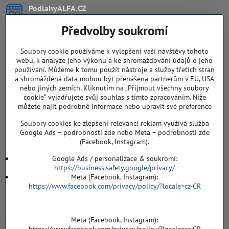
PodlahyALFA​.CZ
CHYTIL Tomáš
Předvolby soukromí
Záříčí, ev.č. 54
768 11 Chropyně
IČO: 74202294
Soubory cookie používáme k vylepšení vaší návštěvy tohoto
DIČ: CZ8103114129
webu, k analýze jeho výkonu a ke shromažďování údajů o jeho
Sklad, vzorkovna PO TELEFONICKÉ DOMLUVĚ
používání. Můžeme k tomu použít nástroje a služby třetích stran
a shromážděná data mohou být přenášena partnerům v EU, USA
Záříčí ev. č. 54
nebo jiných zemích. Kliknutím na „Přijmout všechny soubory
768 11 Chropyně
cookie“ vyjadřujete svůj souhlas s tímto zpracováním. Níže
můžete najít podrobné informace nebo upravit své preference
608 855 055
Soubory cookies ke zlepšení relevanci reklam využívá služba
podlahyALFA​@seznam​.cz
Google Ads – podrobnosti zde nebo Meta – podrobnosti zde
(Facebook, Instagram).
Objednávky
Google Ads / personalizace & soukromí:
https://business.safety.google/privacy/
Meta (Facebook, Instagram):
https://www.facebook.com/privacy/policy/?locale=cz-CR
Meta (Facebook, Instagram):