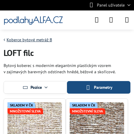
Panel uživatele
podlahyALFA.CZ
Koberce bytové metráž B
LOFT filc
Bytový koberec s moderním elegantním plastickým vzorem
v zajímavých barevných odstínech hnědé, béžové a skořicové.
Pozice
Parametry
SKLADEM V ČR
SKLADEM V ČR
MNOŽSTEVNÍ SLEVA
MNOŽSTEVNÍ SLEVA