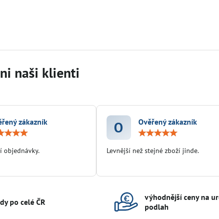
i naši klienti
řený zákazník
Ověřený zákazník
O
Hodnocení:
Hodn
5
5
/
/
í objednávky.
Levnější než stejné zboží jinde.
5
5
výhodnější ceny na ur
ady po celé ČR
podlah