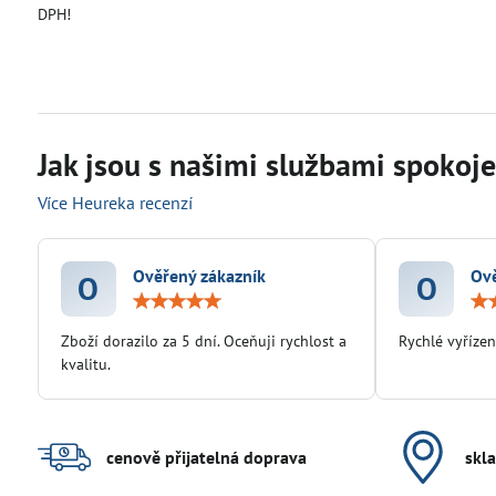
DPH!
Jak jsou s našimi službami spokojen
Více Heureka recenzí
Ověřený zákazník
Ově
O
O
Hodnocení:
5
/
Zboží dorazilo za 5 dní. Oceňuji rychlost a
Rychlé vyřízen
5
kvalitu.
cenově přijatelná doprava
skl