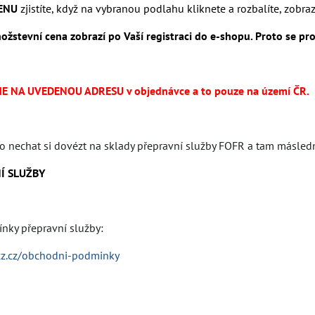
ENU
zjistíte, když na vybranou podlahu kliknete a rozbalíte, zobra
žstevní cena zobrazí po Vaší registraci do e-shopu. Proto se pro
 NA UVEDENOU ADRESU v objednávce a to pouze na území ČR.
no nechat si dovézt na sklady přepravní služby FOFR a tam másle
Í SLUŽBY
ky přepravní služby:
cz.cz/obchodni-podminky