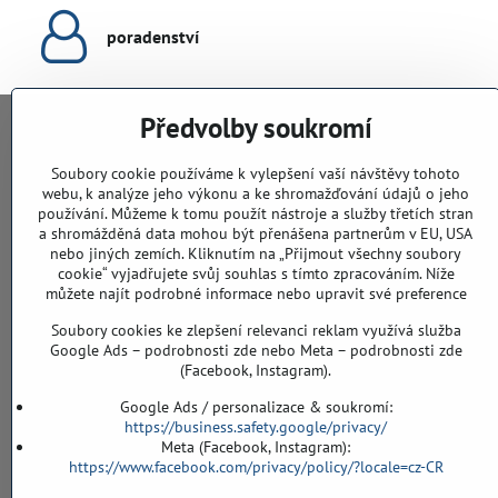
poradenství
Předvolby soukromí
KONTAKTY
Soubory cookie používáme k vylepšení vaší návštěvy tohoto
webu, k analýze jeho výkonu a ke shromažďování údajů o jeho
PodlahyALFA​.CZ
používání. Můžeme k tomu použít nástroje a služby třetích stran
CHYTIL Tomáš
a shromážděná data mohou být přenášena partnerům v EU, USA
Záříčí, ev.č. 54
nebo jiných zemích. Kliknutím na „Přijmout všechny soubory
768 11 Chropyně
cookie“ vyjadřujete svůj souhlas s tímto zpracováním. Níže
IČO: 74202294
můžete najít podrobné informace nebo upravit své preference
DIČ: CZ8103114129
Soubory cookies ke zlepšení relevanci reklam využívá služba
Sklad, vzorkovna PO TELEFONICKÉ DOMLUVĚ
Google Ads – podrobnosti zde nebo Meta – podrobnosti zde
(Facebook, Instagram).
Záříčí ev. č. 54
768 11 Chropyně
Google Ads / personalizace & soukromí:
https://business.safety.google/privacy/
608 855 055
Meta (Facebook, Instagram):
https://www.facebook.com/privacy/policy/?locale=cz-CR
podlahyALFA​@seznam​.cz