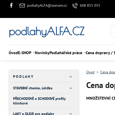
podlahyALFA@seznam.cz
608 855 055
podlahyALFA.CZ
Úvod
E-SHOP
Novinky
Podlahářské práce
Cena dopravy / 
Úvod
Cena dop
P O D L A H Y
Cena do
STAVEBNÍ chemie, údržba
MNOŽSTEVNÍ CENA
PŘECHODOVÉ a SCHODOVÉ profily
hliníkové
LAKY a OLEJE pro podlahy