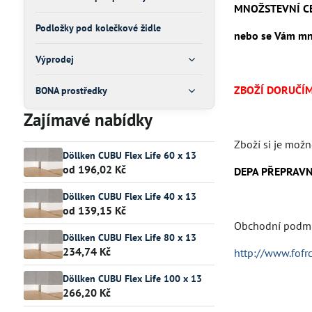
MNOŽSTEVNÍ C
Podložky pod kolečkové židle
nebo se Vám mno
Výprodej
ZBOŽÍ DORUČÍME
BONA prostředky
Zajímavé nabídky
Zboží si je mož
Döllken CUBU Flex Life 60 x 13
od 196,02 Kč
DEPA PŘEPRAVN
Döllken CUBU Flex Life 40 x 13
od 139,15 Kč
Obchodní podmín
Döllken CUBU Flex Life 80 x 13
234,74 Kč
http://www.fofr
Döllken CUBU Flex Life 100 x 13
266,20 Kč