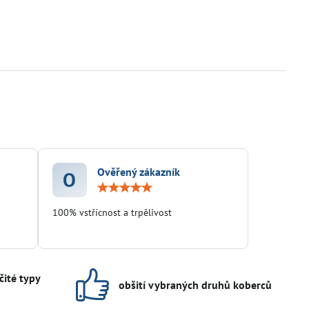
Ověřený zákazník
O
ocení:
Hodnocení:
5
/
100% vstřícnost a trpělivost
5
čité typy
obšití vybraných druhů koberců