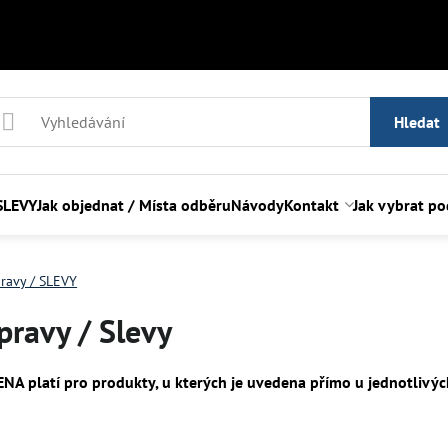
Hledat
SLEVY
Jak objednat / Místa odběru
Návody
Kontakt
Jak vybrat p
ravy / SLEVY
pravy / Slevy
 platí pro produkty, u kterých je uvedena přímo u jednotlivýc