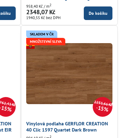
2
958,40 Kč
/ m
2348,07 Kč
košíku
Do košíku
1940,55 Kč
bez DPH
SKLADEM V ČR
MNOŽSTEVNÍ SLEVA
762,43 Kč
2233,66 Kč
15%
15%
ATION
Vinylová podlaha GERFLOR CREATION
ut EIR
40 Clic 1597 Quartet Dark Brown
2