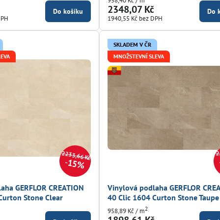
958,40 Kč
/ m
č
2348,07 Kč
Do košíku
Do 
DPH
1940,55 Kč
bez DPH
SKLADEM V ČR
LEVA
MNOŽSTEVNÍ SLEVA
2233,66 Kč
2
15%
dlaha GERFLOR CREATION
Vinylová podlaha GERFLOR CRE
Curton Stone Clear
40 Clic 1604 Curton Stone Taupe
2
958,89 Kč
/ m
č
1898,61 Kč