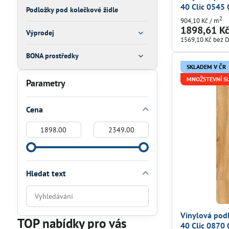
40 Clic 0545 
Podložky pod kolečkové židle
2
904,10 Kč
/ m
1898,61 K
Výprodej
1569,10 Kč
bez 
BONA prostředky
SKLADEM V ČR
MNOŽSTEVNÍ S
Parametry
Cena
Od:
Do:
Hledat text
Prohledat
výsledky
Vinylová po
filtru
TOP nabídky pro vás
40 Clic 0870
fulltextem