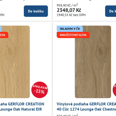
2
958,40 Kč
/ m
č
2348,07 Kč
Do košíku
Do 
DPH
1940,55 Kč
bez DPH
SKLADEM V ČR
LEVA
MNOŽSTEVNÍ SLEVA
2762,43 Kč
2
15%
dlaha GERFLOR CREATION
Vinylová podlaha GERFLOR CRE
 Lounge Oak Natural EIR
40 Clic 1274 Lounge Oak Chestn
2