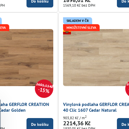
Do košíku
Do 
DPH
1569,10 Kč
bez DPH
SKLADEM V ČR
LEVA
MNOŽSTEVNÍ SLEVA
2605,13 Kč
2
15%
dlaha GERFLOR CREATION
Vinylová podlaha GERFLOR CRE
 Cedar Golden
40 Clic 1607 Cedar Natural
2
903,82 Kč
/ m
č
2214,36 Kč
Do košíku
Do 
DPH
1830,05 Kč
bez DPH