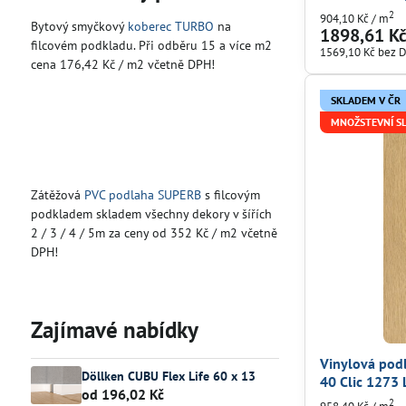
2
904,10 Kč
/ m
Bytový smyčkový
koberec TURBO
na
1898,61 K
filcovém podkladu. Při odběru 15 a více m2
1569,10 Kč
bez 
cena 176,42 Kč / m2 včetně DPH!
SKLADEM V ČR
MNOŽSTEVNÍ S
Zátěžová
PVC podlaha SUPERB
s filcovým
podkladem skladem všechny dekory v šířích
2 / 3 / 4 / 5m za ceny od 352 Kč / m2 včetně
DPH!
Zajímavé nabídky
Vinylová po
Döllken CUBU Flex Life 60 x 13
40 Clic 1273
od 196,02 Kč
2