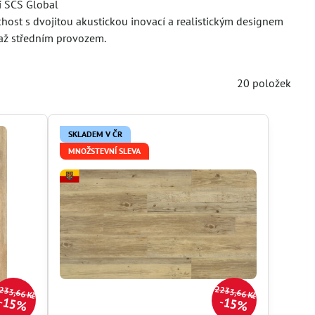
í SCS Global
duchost s dvojitou akustickou inovací a realistickým designem
 až středním provozem.
20
položek
SKLADEM V ČR
MNOŽSTEVNÍ SLEVA
233,66 Kč
2233,66 Kč
15%
15%