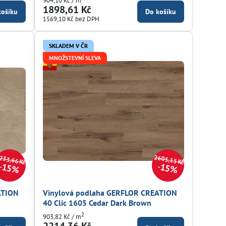
904,10 Kč
/ m
1898,61 Kč
košíku
Do košíku
1569,10 Kč
bez DPH
SKLADEM V ČR
MNOŽSTEVNÍ SLEVA
233,66 Kč
2605,13 Kč
15%
15%
ATION
Vinylová podlaha GERFLOR CREATION
40 Clic 1605 Cedar Dark Brown
2
903,82 Kč
/ m
2214,36 Kč