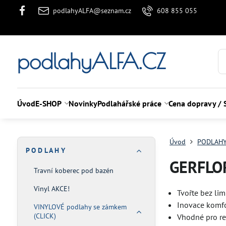
podlahyALFA@seznam.cz
608 855 055
podlahyALFA.CZ
Úvod
E-SHOP
Novinky
Podlahářské práce
Cena dopravy / 
Úvod
PODLAH
P O D L A H Y
GERFLOR
Travní koberec pod bazén
Vinyl AKCE!
Tvořte bez lim
Inovace komfo
VINYLOVÉ podlahy se zámkem
(CLICK)
Vhodné pro re