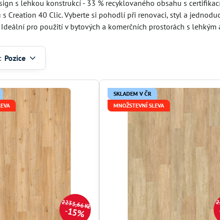
sign s lehkou konstrukcí - 33 % recyklovaného obsahu s certifikac
ů s Creation 40 Clic. Vyberte si pohodlí při renovaci, styl a jedno
 Ideální pro použití v bytových a komerčních prostorách s lehkým
:
Pozice
SKLADEM V ČR
LEVA
MNOŽSTEVNÍ SLEVA
2233,66 Kč
2
15%