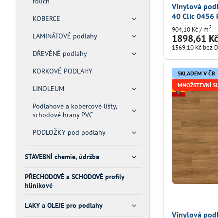
rolích
Vinylová po
40 Clic 0456
KOBERCE
2
904,10 Kč
/ m
LAMINÁTOVÉ podlahy
1898,61 K
1569,10 Kč
bez 
DŘEVĚNÉ podlahy
KORKOVÉ PODLAHY
SKLADEM V ČR
MNOŽSTEVNÍ S
LINOLEUM
Podlahové a kobercové lišty,
schodové hrany PVC
PODLOŽKY pod podlahy
STAVEBNÍ chemie, údržba
PŘECHODOVÉ a SCHODOVÉ profily
hliníkové
LAKY a OLEJE pro podlahy
Vinylová po