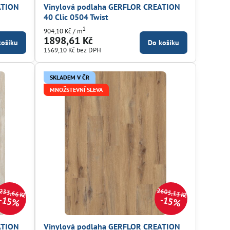
ATION
Vinylová podlaha GERFLOR CREATION
40 Clic 0504 Twist
2
904,10 Kč
/ m
1898,61 Kč
košíku
Do košíku
1569,10 Kč
bez DPH
SKLADEM V ČR
MNOŽSTEVNÍ SLEVA
233,66 Kč
2605,13 Kč
15%
15%
ATION
Vinylová podlaha GERFLOR CREATION