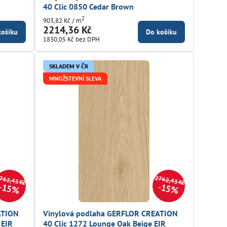
40 Clic 0850 Cedar Brown
2
903,82 Kč
/ m
2214,36 Kč
košíku
Do košíku
1830,05 Kč
bez DPH
SKLADEM V ČR
MNOŽSTEVNÍ SLEVA
762,43 Kč
2762,43 Kč
15%
15%
ATION
Vinylová podlaha GERFLOR CREATION
 EIR
40 Clic 1272 Lounge Oak Beige EIR