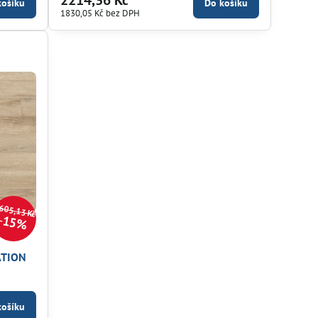
košíku
Do košíku
1830,05 Kč
bez DPH
605,13 Kč
15%
ATION
košíku