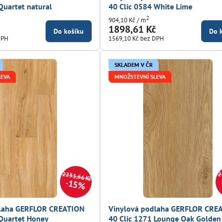
Quartet natural
40 Clic 0584 White Lime
2
904,10 Kč
/ m
č
1898,61 Kč
Do košíku
Do 
DPH
1569,10 Kč
bez DPH
SKLADEM V ČR
LEVA
MNOŽSTEVNÍ SLEVA
2233,66 Kč
2
15%
dlaha GERFLOR CREATION
Vinylová podlaha GERFLOR CRE
 Quartet Honey
40 Clic 1271 Lounge Oak Golden