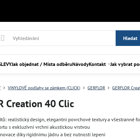
Hledat
SLEVY
Jak objednat / Místa odběru
Návody
Kontakt
Jak vybrat p
Y
VINYLOVÉ podlahy se zámkem (CLICK)
GERFLOR
GERFLOR Creat
 Creation 40 Clic
itů: realistický design, elegantní povrchové textury a všestranné f
rtu s exkluzivní vrchní akustickou vrstvou
novace díky rigidnímu jádru a bez nutnosti lepení