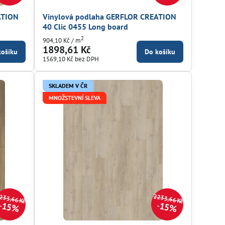
ATION
Vinylová podlaha GERFLOR CREATION
40 Clic 0455 Long board
2
904,10 Kč
/ m
1898,61 Kč
košíku
Do košíku
1569,10 Kč
bez DPH
SKLADEM V ČR
MNOŽSTEVNÍ SLEVA
233,66 Kč
2233,66 Kč
15%
15%