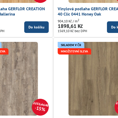
dlaha GERFLOR CREATION
Vinylová podlaha GERFLOR CRE
Ballerina
40 Clic 0441 Honey Oak
2
904,10 Kč
/ m
č
1898,61 Kč
Do košíku
Do 
DPH
1569,10 Kč
bez DPH
SKLADEM V ČR
LEVA
MNOŽSTEVNÍ SLEVA
2233,66 Kč
2
15%