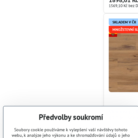
1569,10 Kč
bez 
SKLADEM V ČR
MNOŽSTEVNÍ S
Vinylová po
Předvolby soukromí
40 Clic 1606
2
903,82 Kč
/ m
Soubory cookie používáme k vylepšení vaší návštěvy tohoto
2214,36 K
webu, k analýze jeho výkonu a ke shromažďování údajů o jeho
1830,05 Kč
bez 