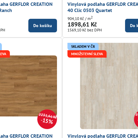
dlaha GERFLOR CREATION
Vinylová podlaha GERFLOR CRE
 Ranch
40 Clic 0503 Quartet
2
904,10 Kč
/ m
č
1898,61 Kč
Do košíku
Do 
DPH
1569,10 Kč
bez DPH
SKLADEM V ČR
LEVA
MNOŽSTEVNÍ SLEVA
2233,66 Kč
2
15%
dlaha GERFLOR CREATION
Vinylová podlaha GERFLOR CRE