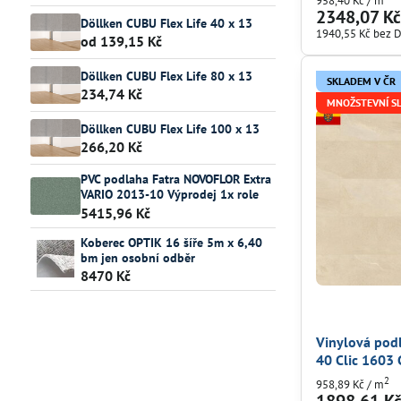
958,40 Kč
/ m
2348,07 K
Döllken CUBU Flex Life 40 x 13
1940,55 Kč
bez 
od 139,15 Kč
Döllken CUBU Flex Life 80 x 13
SKLADEM V ČR
234,74 Kč
MNOŽSTEVNÍ S
Döllken CUBU Flex Life 100 x 13
266,20 Kč
PVC podlaha Fatra NOVOFLOR Extra
VARIO 2013-10 Výprodej 1x role
5415,96 Kč
Koberec OPTIK 16 šíře 5m x 6,40
bm jen osobní odběr
8470 Kč
Vinylová po
40 Clic 1603 
2
958,89 Kč
/ m
1898,61 K