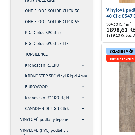
Fatra WELL-click
Vinylová po
ONE FLOOR SOLIDE CLICK 30
40 Clic 0347 
ONE FLOOR SOLIDE CLICK 55
2
904,10 Kč
/ m
1898,61 K
RIGID plus SPC click
1569,10 Kč
bez 
RIGID plus SPC click EIR
SKLADEM V ČR
TOPSILENCE
MNOŽSTEVNÍ S
Kronospan ROCKO
KRONOSTEP SPC Vinyl Rigid 4mm
EUROWOOD
Kronospan ROCKO rigid
CANADIAN DESIGN Click
VINYLOVÉ podlahy lepené
VINYLOVÉ (PVC) podlahy v