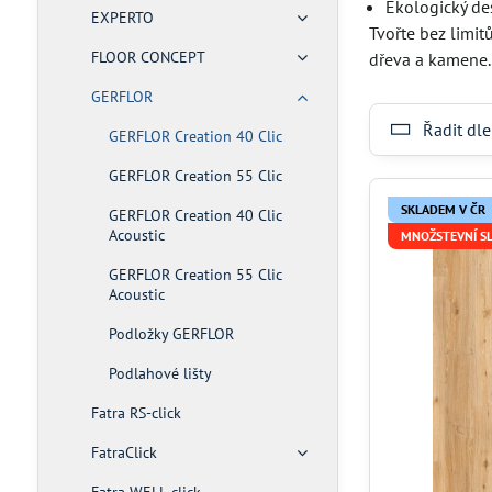
Ekologický de
EXPERTO
Tvořte bez limit
FLOOR CONCEPT
dřeva a kamene.
GERFLOR
Řadit dle
GERFLOR Creation 40 Clic
GERFLOR Creation 55 Clic
SKLADEM V ČR
GERFLOR Creation 40 Clic
Acoustic
MNOŽSTEVNÍ S
GERFLOR Creation 55 Clic
Acoustic
Podložky GERFLOR
Podlahové lišty
Fatra RS-click
FatraClick