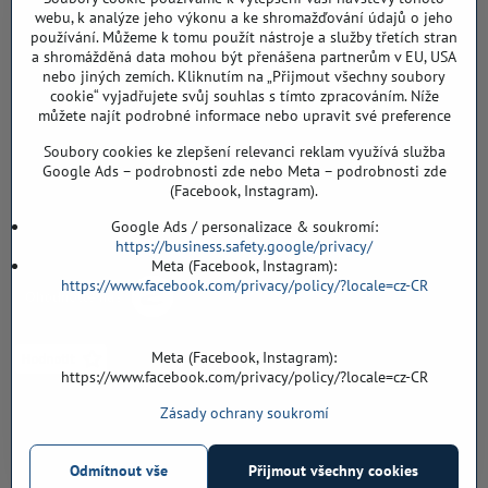
DIČ: CZ8103114129
webu, k analýze jeho výkonu a ke shromažďování údajů o jeho
Sklad, vzorkovna PO TELEFONICKÉ DOMLUVĚ
používání. Můžeme k tomu použít nástroje a služby třetích stran
a shromážděná data mohou být přenášena partnerům v EU, USA
Záříčí ev. č. 54
nebo jiných zemích. Kliknutím na „Přijmout všechny soubory
768 11 Chropyně
cookie“ vyjadřujete svůj souhlas s tímto zpracováním. Níže
můžete najít podrobné informace nebo upravit své preference
608 855 055
Soubory cookies ke zlepšení relevanci reklam využívá služba
podlahyALFA​@seznam​.cz
Google Ads – podrobnosti zde nebo Meta – podrobnosti zde
(Facebook, Instagram).
Objednávky
Google Ads / personalizace & soukromí:
https://business.safety.google/privacy/
Meta (Facebook, Instagram):
https://www.facebook.com/privacy/policy/?locale=cz-CR
Meta (Facebook, Instagram):
https://www.facebook.com/privacy/policy/?locale=cz-CR
Zásady ochrany soukromí
Vše k nákupu
Odmítnout vše
Přijmout všechny cookies