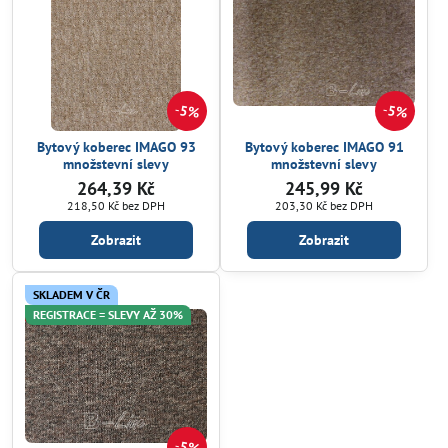
5%
5%
Bytový koberec IMAGO 93
Bytový koberec IMAGO 91
množstevní slevy
množstevní slevy
264,39 Kč
245,99 Kč
218,50 Kč
bez DPH
203,30 Kč
bez DPH
Zobrazit
Zobrazit
SKLADEM V ČR
REGISTRACE = SLEVY AŽ 30%
5%