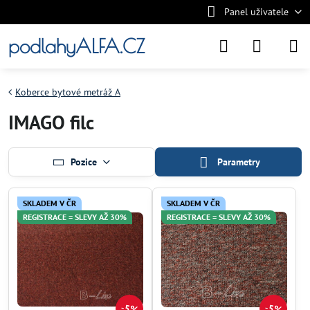
Panel uživatele
podlahyALFA.CZ
Koberce bytové metráž A
IMAGO filc
Pozice
Parametry
SKLADEM V ČR
SKLADEM V ČR
REGISTRACE = SLEVY AŽ 30%
REGISTRACE = SLEVY AŽ 30%
5%
5%