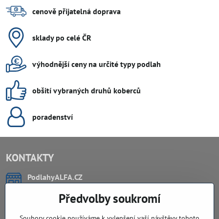
cenově přijatelná doprava
sklady po celé ČR
výhodnější ceny na určité typy podlah
obšití vybraných druhů koberců
poradenství
KONTAKTY
PodlahyALFA​.CZ
CHYTIL Tomáš
Předvolby soukromí
Záříčí, ev.č. 54
768 11 Chropyně
IČO: 74202294
Soubory cookie používáme k vylepšení vaší návštěvy tohoto