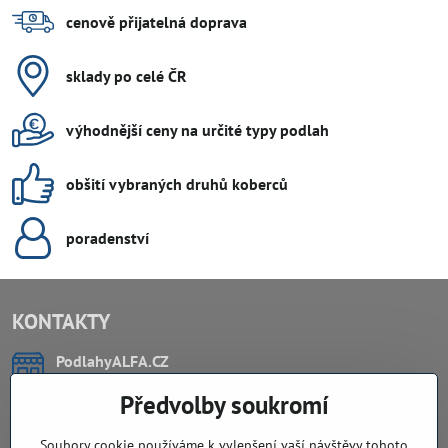
cenově přijatelná doprava
sklady po celé ČR
výhodnější ceny na určité typy podlah
obšití vybraných druhů koberců
poradenství
KONTAKTY
PodlahyALFA​.CZ
CHYTIL Tomáš
Předvolby soukromí
Záříčí, ev.č. 54
768 11 Chropyně
IČO: 74202294
Soubory cookie používáme k vylepšení vaší návštěvy tohoto