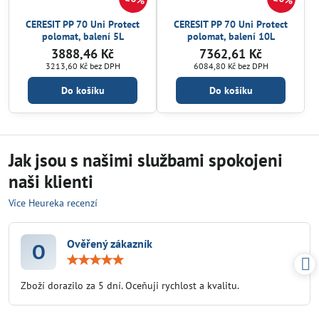
CERESIT PP 70 Uni Protect
CERESIT PP 70 Uni Protect
polomat, balení 5L
polomat, balení 10L
3888,46 Kč
7362,61 Kč
3213,60 Kč
bez DPH
6084,80 Kč
bez DPH
Do košíku
Do košíku
Jak jsou s našimi službami spokojeni
naši klienti
Více Heureka recenzí
Ověřený zákazník
O
Hodnocení:
5
/
Zboží dorazilo za 5 dní. Oceňuji rychlost a kvalitu.
5