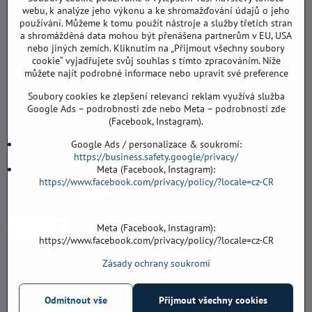
DIČ: CZ8103114129
webu, k analýze jeho výkonu a ke shromažďování údajů o jeho
Sklad, vzorkovna PO TELEFONICKÉ DOMLUVĚ
používání. Můžeme k tomu použít nástroje a služby třetích stran
a shromážděná data mohou být přenášena partnerům v EU, USA
Záříčí ev. č. 54
nebo jiných zemích. Kliknutím na „Přijmout všechny soubory
768 11 Chropyně
cookie“ vyjadřujete svůj souhlas s tímto zpracováním. Níže
můžete najít podrobné informace nebo upravit své preference
608 855 055
Soubory cookies ke zlepšení relevanci reklam využívá služba
podlahyALFA​@seznam​.cz
Google Ads – podrobnosti zde nebo Meta – podrobnosti zde
(Facebook, Instagram).
Objednávky
Google Ads / personalizace & soukromí:
https://business.safety.google/privacy/
Meta (Facebook, Instagram):
https://www.facebook.com/privacy/policy/?locale=cz-CR
Meta (Facebook, Instagram):
https://www.facebook.com/privacy/policy/?locale=cz-CR
Zásady ochrany soukromí
Vše k nákupu
Odmítnout vše
Přijmout všechny cookies