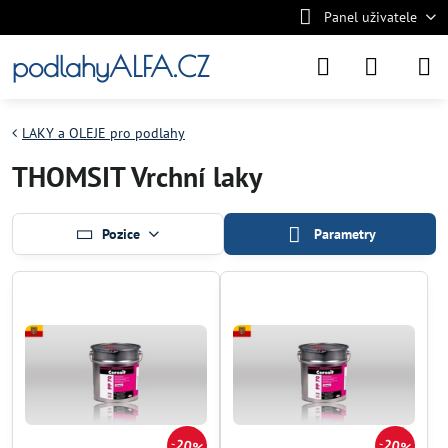
Panel uživatele
podlahyALFA.CZ
LAKY a OLEJE pro podlahy
THOMSIT Vrchní laky
Pozice
Parametry
20%
20%