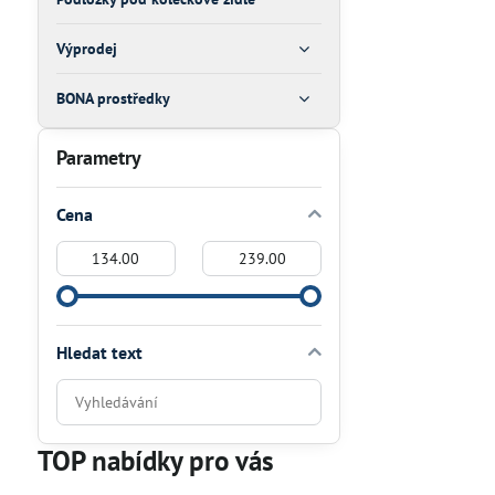
Výprodej
BONA prostředky
Parametry
Cena
Od:
Do:
Hledat text
Prohledat
výsledky
filtru
TOP nabídky pro vás
fulltextem