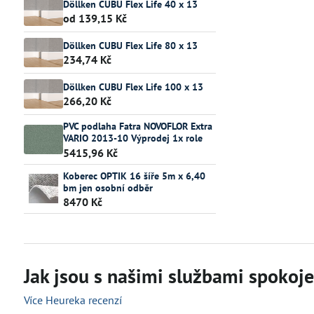
Döllken CUBU Flex Life 40 x 13
od 139,15 Kč
Döllken CUBU Flex Life 80 x 13
234,74 Kč
Döllken CUBU Flex Life 100 x 13
266,20 Kč
PVC podlaha Fatra NOVOFLOR Extra
VARIO 2013-10 Výprodej 1x role
5415,96 Kč
Koberec OPTIK 16 šíře 5m x 6,40
bm jen osobní odběr
8470 Kč
Jak jsou s našimi službami spokojen
Více Heureka recenzí