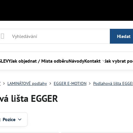
Hledat
SLEVY
Jak objednat / Místa odběru
Návody
Kontakt
Jak vybrat p
Y
LAMINÁTOVÉ podlahy
EGGER E-MOTION
Podlahová lišta EGGE
vá lišta EGGER
:
Pozice