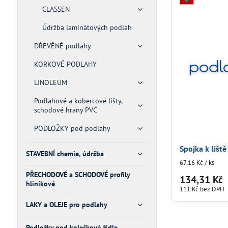
CLASSEN
Údržba laminátových podlah
DŘEVĚNÉ podlahy
KORKOVÉ PODLAHY
LINOLEUM
Podlahové a kobercové lišty,
schodové hrany PVC
PODLOŽKY pod podlahy
Spojka k lišt
STAVEBNÍ chemie, údržba
67,16 Kč
/ ks
PŘECHODOVÉ a SCHODOVÉ profily
134,31 Kč
hliníkové
111 Kč
bez DPH
LAKY a OLEJE pro podlahy
Podložky pod kolečkové židle