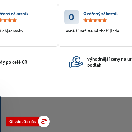
řený zákazník
Ověřený zákazník
O
Hodnocení:
Hodn
5
5
/
/
í objednávky.
Levnější než stejné zboží jinde.
5
5
výhodnější ceny na ur
ady po celé ČR
podlah