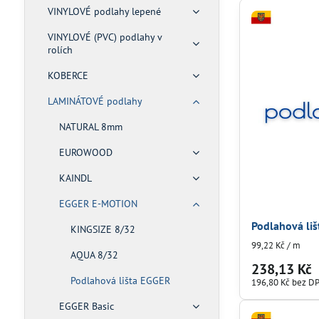
VINYLOVÉ podlahy lepené
VINYLOVÉ (PVC) podlahy v
rolích
KOBERCE
LAMINÁTOVÉ podlahy
NATURAL 8mm
EUROWOOD
KAINDL
EGGER E-MOTION
Podlahová li
KINGSIZE 8/32
99,22 Kč
/ m
AQUA 8/32
238,13 Kč
Podlahová lišta EGGER
196,80 Kč
bez D
EGGER Basic