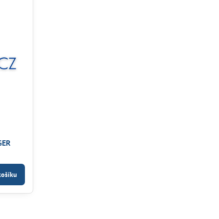
GGER
košíku