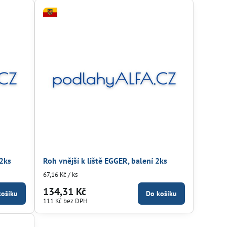
 2ks
Roh vnější k liště EGGER, balení 2ks
67,16 Kč
/ ks
134,31 Kč
košíku
Do košíku
111 Kč
bez DPH