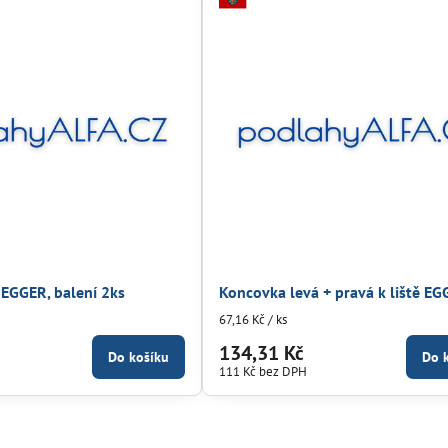
ě EGGER, balení 2ks
Koncovka levá + pravá k liště E
67,16 Kč
/ ks
134,31 Kč
Do košíku
Do 
111 Kč
bez DPH