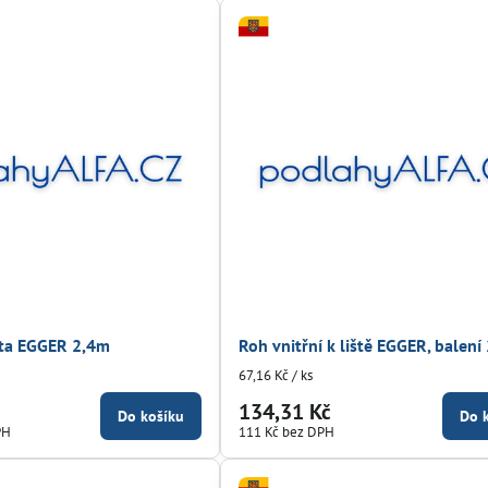
šta EGGER 2,4m
Roh vnitřní k liště EGGER, balení
67,16 Kč
/ ks
134,31 Kč
Do košíku
Do 
PH
111 Kč
bez DPH