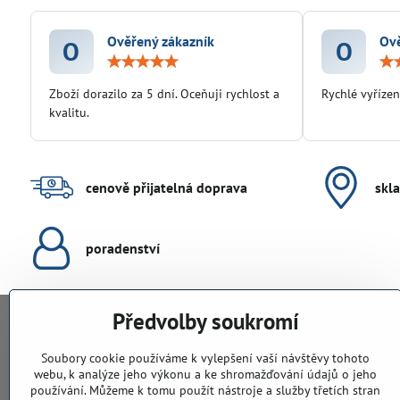
Ověřený zákazník
Ově
O
O
Hodnocení:
5
/
Zboží dorazilo za 5 dní. Oceňuji rychlost a
Rychlé vyřízen
5
kvalitu.
cenově přijatelná doprava
skl
poradenství
Předvolby soukromí
KONTAKTY
Soubory cookie používáme k vylepšení vaší návštěvy tohoto
webu, k analýze jeho výkonu a ke shromažďování údajů o jeho
PodlahyALFA​.CZ
používání. Můžeme k tomu použít nástroje a služby třetích stran