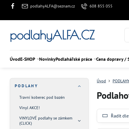
podlahyALFA@seznam.cz
608 855 055
podlahyALFA.CZ
Úvod
E-SHOP
Novinky
Podlahářské práce
Cena dopravy / 
Úvod
PODLAH
P O D L A H Y
Podlaho
Travní koberec pod bazén
Vinyl AKCE!
Řadit dle
VINYLOVÉ podlahy se zámkem
(CLICK)