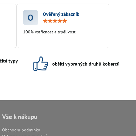
Ověřený zákazník
O
ocení:
Hodnocení:
5
/
100% vstřícnost a trpělivost
5
čité typy
obšití vybraných druhů koberců
Vše k nákupu
Obchodní podmínky