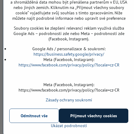
CHYTIL Tomáš
a shromážděná data mohou být přenášena partnerům v EU, USA
Záříčí, ev.č. 54
nebo jiných zemích. Kliknutím na „Přijmout všechny soubory
768 11 Chropyně
cookie“ vyjadřujete svůj souhlas s tímto zpracováním. Níže
IČO: 74202294
můžete najít podrobné informace nebo upravit své preference
DIČ: CZ8103114129
Soubory cookies ke zlepšení relevanci reklam využívá služba
Sklad, vzorkovna PO TELEFONICKÉ DOMLUVĚ
Google Ads – podrobnosti zde nebo Meta – podrobnosti zde
(Facebook, Instagram).
Záříčí ev. č. 54
768 11 Chropyně
Google Ads / personalizace & soukromí:
https://business.safety.google/privacy/
608 855 055
Meta (Facebook, Instagram):
https://www.facebook.com/privacy/policy/?locale=cz-CR
podlahyALFA​@seznam​.cz
Meta (Facebook, Instagram):
Objednávky
https://www.facebook.com/privacy/policy/?locale=cz-CR
Stav objednávky
Zásady ochrany soukromí
Odmítnout vše
Přijmout všechny cookies
Ukázat podrobnosti