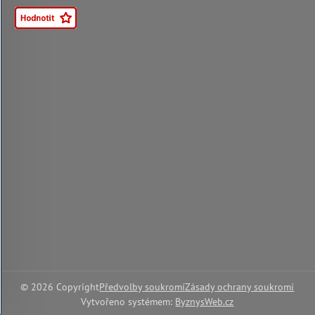
©
2026
Copyright
Předvolby soukromí
Zásady ochrany soukromí
Vytvořeno systémem:
ByznysWeb.cz