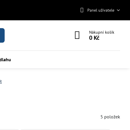
Panel uživatele
Nákupní košík
0 Kč
odlahu
R
5
položek