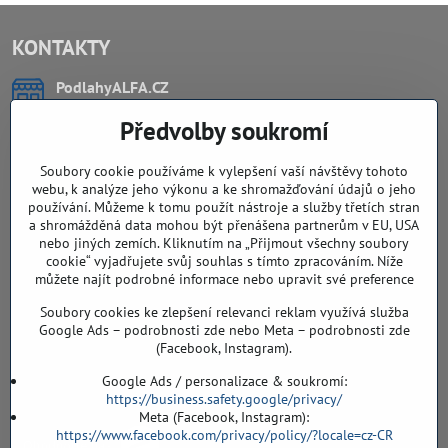
KONTAKTY
PodlahyALFA​.CZ
CHYTIL Tomáš
Předvolby soukromí
Záříčí, ev.č. 54
768 11 Chropyně
IČO: 74202294
Soubory cookie používáme k vylepšení vaší návštěvy tohoto
DIČ: CZ8103114129
webu, k analýze jeho výkonu a ke shromažďování údajů o jeho
Sklad, vzorkovna PO TELEFONICKÉ DOMLUVĚ
používání. Můžeme k tomu použít nástroje a služby třetích stran
a shromážděná data mohou být přenášena partnerům v EU, USA
Záříčí ev. č. 54
nebo jiných zemích. Kliknutím na „Přijmout všechny soubory
768 11 Chropyně
cookie“ vyjadřujete svůj souhlas s tímto zpracováním. Níže
608 855 055
můžete najít podrobné informace nebo upravit své preference
Soubory cookies ke zlepšení relevanci reklam využívá služba
podlahyALFA​@seznam​.cz
Google Ads – podrobnosti zde nebo Meta – podrobnosti zde
(Facebook, Instagram).
Objednávky
Google Ads / personalizace & soukromí:
https://business.safety.google/privacy/
Meta (Facebook, Instagram):
https://www.facebook.com/privacy/policy/?locale=cz-CR