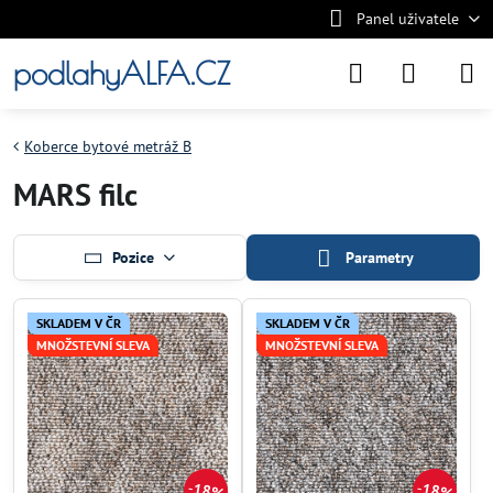
Panel uživatele
podlahyALFA.CZ
Koberce bytové metráž B
MARS filc
Pozice
Parametry
SKLADEM V ČR
SKLADEM V ČR
MNOŽSTEVNÍ SLEVA
MNOŽSTEVNÍ SLEVA
18%
18%