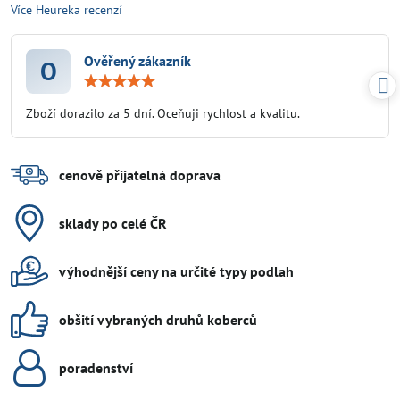
Více Heureka recenzí
Ověřený zákazník
O
Hodnocení:
5
/
Zboží dorazilo za 5 dní. Oceňuji rychlost a kvalitu.
5
cenově přijatelná doprava
sklady po celé ČR
výhodnější ceny na určité typy podlah
obšití vybraných druhů koberců
poradenství