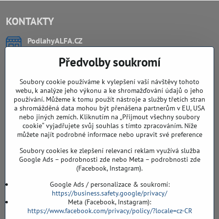
KONTAKTY
PodlahyALFA​.CZ
CHYTIL Tomáš
Předvolby soukromí
Záříčí, ev.č. 54
768 11 Chropyně
IČO: 74202294
Soubory cookie používáme k vylepšení vaší návštěvy tohoto
DIČ: CZ8103114129
webu, k analýze jeho výkonu a ke shromažďování údajů o jeho
Sklad, vzorkovna PO TELEFONICKÉ DOMLUVĚ
používání. Můžeme k tomu použít nástroje a služby třetích stran
a shromážděná data mohou být přenášena partnerům v EU, USA
Záříčí ev. č. 54
nebo jiných zemích. Kliknutím na „Přijmout všechny soubory
768 11 Chropyně
cookie“ vyjadřujete svůj souhlas s tímto zpracováním. Níže
můžete najít podrobné informace nebo upravit své preference
608 855 055
Soubory cookies ke zlepšení relevanci reklam využívá služba
podlahyALFA​@seznam​.cz
Google Ads – podrobnosti zde nebo Meta – podrobnosti zde
(Facebook, Instagram).
Objednávky
Google Ads / personalizace & soukromí:
https://business.safety.google/privacy/
Meta (Facebook, Instagram):
https://www.facebook.com/privacy/policy/?locale=cz-CR