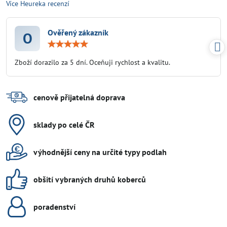
Více Heureka recenzí
Ověřený zákazník
O
Hodnocení:
5
/
Zboží dorazilo za 5 dní. Oceňuji rychlost a kvalitu.
5
cenově přijatelná doprava
sklady po celé ČR
výhodnější ceny na určité typy podlah
obšití vybraných druhů koberců
poradenství