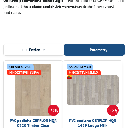
Unikátní patentovaná technologie
- textilní podložka GERFLOR - jako
jediná na trhu
dokáže spolehlivě vyrovnávat
drobné nerovnosti
podkladu.
Pozice
Parametry
SKLADEM V ČR
SKLADEM V ČR
MNOŽSTEVNÍ SLEVA
MNOŽSTEVNÍ SLEVA
15%
15%
PVC podlaha GERFLOR HQR
PVC podlaha GERFLOR HQR
0720 Timber Clear
1439 Lodge Milk