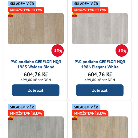
SKLADEM V ČR
SKLADEM V ČR
MNOŽSTEVNÍ SLEVA
MNOŽSTEVNÍ SLEVA
15%
15%
PVC podlaha GERFLOR HQR
PVC podlaha GERFLOR HQR
1985 Walden Blond
1986 Elegant White
604,76 Kč
604,76 Kč
499,80 Kč
bez DPH
499,80 Kč
bez DPH
Zobrazit
Zobrazit
SKLADEM V ČR
SKLADEM V ČR
MNOŽSTEVNÍ SLEVA
MNOŽSTEVNÍ SLEVA