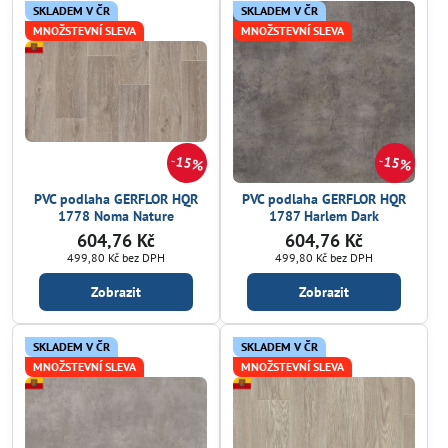
SKLADEM V ČR
SKLADEM V ČR
MNOŽSTEVNÍ SLEVA
MNOŽSTEVNÍ SLEVA
15%
15%
PVC podlaha GERFLOR HQR
PVC podlaha GERFLOR HQR
1778 Noma Nature
1787 Harlem Dark
604,76 Kč
604,76 Kč
499,80 Kč
bez DPH
499,80 Kč
bez DPH
Zobrazit
Zobrazit
SKLADEM V ČR
SKLADEM V ČR
MNOŽSTEVNÍ SLEVA
MNOŽSTEVNÍ SLEVA