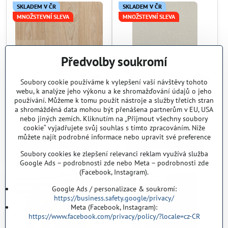
SKLADEM V ČR
SKLADEM V ČR
MNOŽSTEVNÍ SLEVA
MNOŽSTEVNÍ SLEVA
Předvolby soukromí
Soubory cookie používáme k vylepšení vaší návštěvy tohoto
15%
15%
webu, k analýze jeho výkonu a ke shromažďování údajů o jeho
používání. Můžeme k tomu použít nástroje a služby třetích stran
PVC podlaha GERFLOR HQR
PVC podlaha GERFLOR HQR
a shromážděná data mohou být přenášena partnerům v EU, USA
2171 Boutic Naturel
2211 Sisal Cream
nebo jiných zemích. Kliknutím na „Přijmout všechny soubory
604,76 Kč
604,76 Kč
cookie“ vyjadřujete svůj souhlas s tímto zpracováním. Níže
499,80 Kč
bez DPH
499,80 Kč
bez DPH
můžete najít podrobné informace nebo upravit své preference
Zobrazit
Zobrazit
Soubory cookies ke zlepšení relevanci reklam využívá služba
Google Ads – podrobnosti zde nebo Meta – podrobnosti zde
(Facebook, Instagram).
SKLADEM V ČR
SKLADEM V ČR
MNOŽSTEVNÍ SLEVA
MNOŽSTEVNÍ SLEVA
Google Ads / personalizace & soukromí:
https://business.safety.google/privacy/
Meta (Facebook, Instagram):
https://www.facebook.com/privacy/policy/?locale=cz-CR