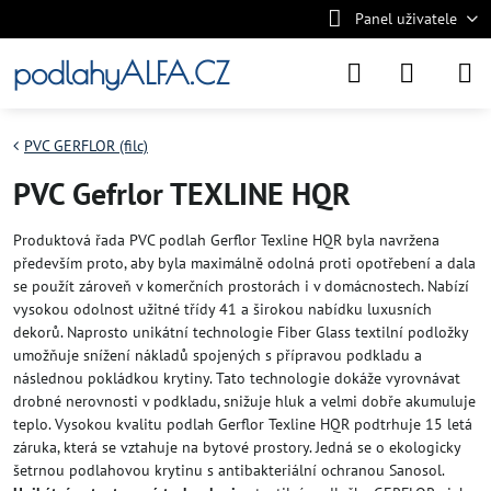
Panel uživatele
podlahyALFA.CZ
PVC GERFLOR (filc)
PVC Gefrlor TEXLINE HQR
Produktová řada PVC podlah Gerflor Texline HQR byla navržena
především proto, aby byla maximálně odolná proti opotřebení a dala
se použít zároveň v komerčních prostorách i v domácnostech. Nabízí
vysokou odolnost užitné třídy 41 a širokou nabídku luxusních
dekorů. Naprosto unikátní technologie Fiber Glass textilní podložky
umožňuje snížení nákladů spojených s přípravou podkladu a
následnou pokládkou krytiny. Tato technologie dokáže vyrovnávat
drobné nerovnosti v podkladu, snižuje hluk a velmi dobře akumuluje
teplo. Vysokou kvalitu podlah Gerflor Texline HQR podtrhuje 15 letá
záruka, která se vztahuje na bytové prostory. Jedná se o ekologicky
šetrnou podlahovou krytinu s antibakteriální ochranou Sanosol.