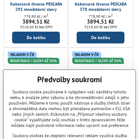
Kobercové čtverce PESCARA
Kobercové čtverce PESCARA
293 množstevní slevy
378 množstevní slevy
2
2
778,90 Kč
/ m
778,90 Kč
/ m
3894,51 Kč
3894,51 Kč
3218,60 Kč
bez DPH
3218,60 Kč
bez DPH
Do košíku
Do košíku
SKLADEM V ČR
SKLADEM V ČR
REGISTRACE = SLEVY AŽ 30%
REGISTRACE = SLEVY AŽ 30%
Předvolby soukromí
Soubory cookie používáme k vylepšení vaší návštěvy tohoto
webu, k analýze jeho výkonu a ke shromažďování údajů o jeho
5%
5%
používání. Můžeme k tomu použít nástroje a služby třetích stran
a shromážděná data mohou být přenášena partnerům v EU, USA
Kobercový čtverec MARMARIS
Kobercový čtverec MARMARIS
nebo jiných zemích. Kliknutím na „Přijmout všechny soubory
375 množstevní slevy
376 množstevní slevy
cookie“ vyjadřujete svůj souhlas s tímto zpracováním. Níže
2
2
740,97 Kč
/ m
740,97 Kč
/ m
můžete najít podrobné informace nebo upravit své preference
3704,84 Kč
3704,84 Kč
Soubory cookies ke zlepšení relevanci reklam využívá služba
3061,85 Kč
bez DPH
3061,85 Kč
bez DPH