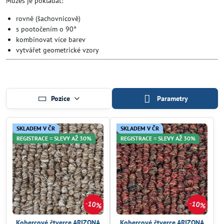
Můžeš je pokládat:
rovně (šachovnicově)
s pootočením o 90°
kombinovat více barev
vytvářet geometrické vzory
Pozice
Parametry
SKLADEM V ČR
SKLADEM V ČR
REGISTRACE = SLEVY AŽ 30%
REGISTRACE = SLEVY AŽ 30%
10%
10%
Kobercové čtverce ARIZONA
Kobercové čtverce ARIZONA