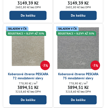
3149,39 Kč
3149,39 Kč
2602,80 Kč
bez DPH
2602,80 Kč
bez DPH
Do košíku
Do košíku
SKLADEM V ČR
SKLADEM V ČR
REGISTRACE = SLEVY AŽ 30%
REGISTRACE = SLEVY AŽ 30%
5%
5%
Kobercové čtverce PESCARA
Kobercové čtverce PESCARA
72 množstevní slevy
75 množstevní slevy
2
2
778,90 Kč
/ m
778,90 Kč
/ m
3894,51 Kč
3894,51 Kč
3218,60 Kč
bez DPH
3218,60 Kč
bez DPH
Do košíku
Do košíku