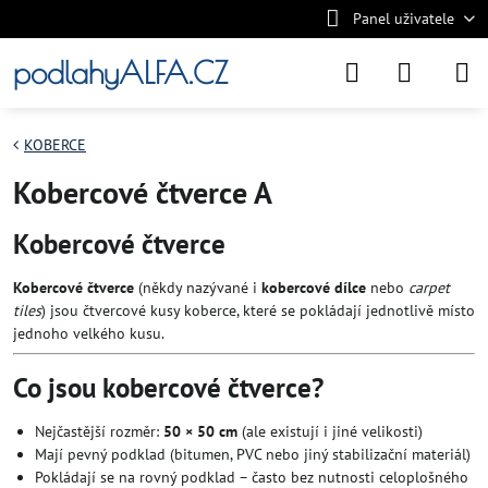
Panel uživatele
podlahyALFA.CZ
KOBERCE
Kobercové čtverce A
Kobercové čtverce
Kobercové čtverce
(někdy nazývané i
kobercové dílce
nebo
carpet
tiles
) jsou čtvercové kusy koberce, které se pokládají jednotlivě místo
jednoho velkého kusu.
Co jsou kobercové čtverce?
Nejčastější rozměr:
50 × 50 cm
(ale existují i jiné velikosti)
Mají pevný podklad (bitumen, PVC nebo jiný stabilizační materiál)
Pokládají se na rovný podklad – často bez nutnosti celoplošného