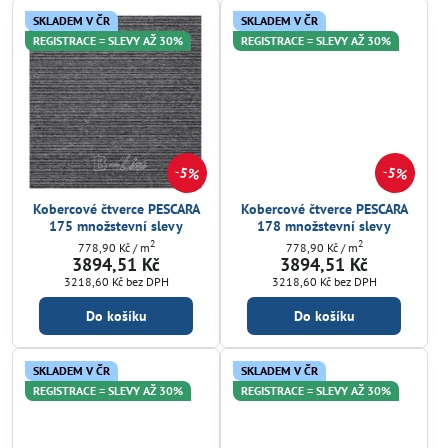
SKLADEM V ČR
SKLADEM V ČR
REGISTRACE = SLEVY AŽ 30%
REGISTRACE = SLEVY AŽ 30%
5%
5%
Kobercové čtverce PESCARA
Kobercové čtverce PESCARA
175 množstevní slevy
178 množstevní slevy
2
2
778,90 Kč
/ m
778,90 Kč
/ m
3894,51 Kč
3894,51 Kč
3218,60 Kč
bez DPH
3218,60 Kč
bez DPH
Do košíku
Do košíku
SKLADEM V ČR
SKLADEM V ČR
REGISTRACE = SLEVY AŽ 30%
REGISTRACE = SLEVY AŽ 30%