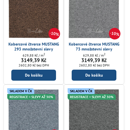
10%
10%
Kobercové čtverce MUSTANG
Kobercové čtverce MUSTANG
293 množstevní slevy
73 množstevní slevy
2
2
629,88 Kč
/ m
629,88 Kč
/ m
3149,39 Kč
3149,39 Kč
2602,80 Kč
bez DPH
2602,80 Kč
bez DPH
Do košíku
Do košíku
SKLADEM V ČR
SKLADEM V ČR
REGISTRACE = SLEVY AŽ 30%
REGISTRACE = SLEVY AŽ 30%