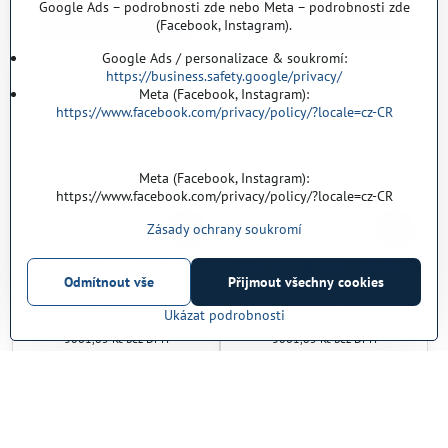
Google Ads – podrobnosti zde nebo Meta – podrobnosti zde
Do košíku
Do košíku
(Facebook, Instagram).
Google Ads / personalizace & soukromí:
https://business.safety.google/privacy/
SKLADEM V ČR
SKLADEM V ČR
Meta (Facebook, Instagram):
REGISTRACE = SLEVY AŽ 30%
REGISTRACE = SLEVY AŽ 30%
https://www.facebook.com/privacy/policy/?locale=cz-CR
Meta (Facebook, Instagram):
https://www.facebook.com/privacy/policy/?locale=cz-CR
5%
5%
Zásady ochrany soukromí
Kobercový čtverec MARMARIS
Kobercový čtverec MARMARIS
Odmítnout vše
Přijmout všechny cookies
377 množstevní slevy
76 množstevní slevy
2
2
740,97 Kč
/ m
740,97 Kč
/ m
Ukázat podrobnosti
3704,84 Kč
3704,84 Kč
3061,85 Kč
bez DPH
3061,85 Kč
bez DPH
Do košíku
Do košíku
SKLADEM V ČR
SKLADEM V ČR
REGISTRACE = SLEVY AŽ 30%
REGISTRACE = SLEVY AŽ 30%