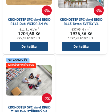
5%
5%
KRONOSTEP SPC vinyl RIGID
KRONOSTEP SPC vinyl RIGID
R145 Dub VICTORIAN V4
R115 Beton SVĚTLÝ V4
2
2
611,51 Kč
/ m
637,93 Kč
/ m
1204,68 Kč
1926,56 Kč
995,60 Kč
bez DPH
1592,20 Kč
bez DPH
Do košíku
Do košíku
SKLADEM V ČR
MNOŽSTEVNÍ SLEVA
5%
KRONOSTEP SPC vinyl RIGID
Z198 Dub STŘÍBRNÝ V4