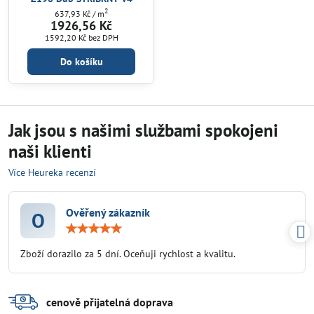
2
637,93 Kč
/ m
1926,56 Kč
1592,20 Kč
bez DPH
Do košíku
Jak jsou s našimi službami spokojeni
naši klienti
Více Heureka recenzí
Ověřený zákazník
O
Hodnocení:
5
/
Zboží dorazilo za 5 dní. Oceňuji rychlost a kvalitu.
5
cenově přijatelná doprava