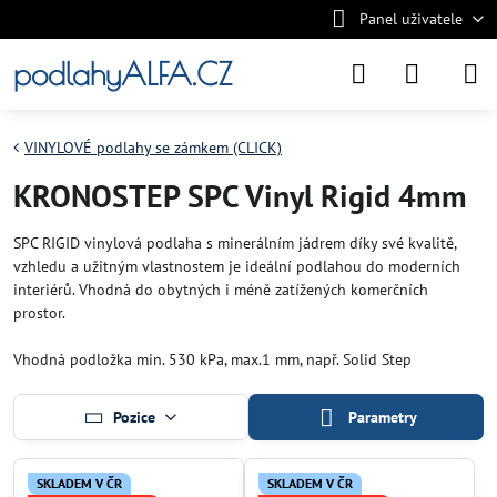
Panel uživatele
podlahyALFA.CZ
VINYLOVÉ podlahy se zámkem (CLICK)
KRONOSTEP SPC Vinyl Rigid 4mm
SPC RIGID vinylová podlaha s minerálním jádrem díky své kvalitě,
vzhledu a užitným vlastnostem je ideální podlahou do moderních
interiérů. Vhodná do obytných i méně zatížených komerčních
prostor.
Vhodná podložka min. 530 kPa, max.1 mm, např. Solid Step
Pozice
Parametry
SKLADEM V ČR
SKLADEM V ČR