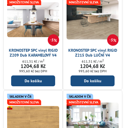
MNOŽSTEVNÍ SLEVA
MNOŽSTEVNÍ SLEVA
5%
5%
KRONOSTEP SPC vinyl RIGID
KRONOSTEP SPC vinyl RIGID
Z209 Dub KARAMELOVÝ V4
Z215 Dub LUČNÍ V4
2
2
611,51 Kč
/ m
611,51 Kč
/ m
1204,68 Kč
1204,68 Kč
995,60 Kč
bez DPH
995,60 Kč
bez DPH
Do košíku
Do košíku
SKLADEM V ČR
SKLADEM V ČR
MNOŽSTEVNÍ SLEVA
MNOŽSTEVNÍ SLEVA