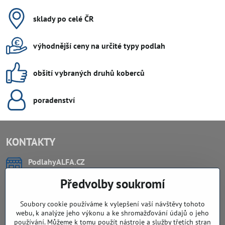
sklady po celé ČR
výhodnější ceny na určité typy podlah
obšití vybraných druhů koberců
poradenství
KONTAKTY
PodlahyALFA​.CZ
CHYTIL Tomáš
Předvolby soukromí
Záříčí, ev.č. 54
768 11 Chropyně
IČO: 74202294
Soubory cookie používáme k vylepšení vaší návštěvy tohoto
DIČ: CZ8103114129
webu, k analýze jeho výkonu a ke shromažďování údajů o jeho
Sklad, vzorkovna PO TELEFONICKÉ DOMLUVĚ
používání. Můžeme k tomu použít nástroje a služby třetích stran