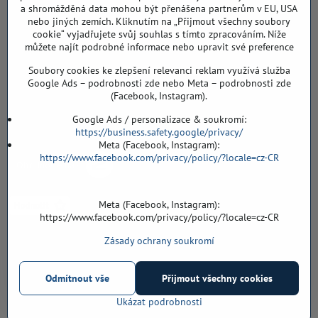
a shromážděná data mohou být přenášena partnerům v EU, USA
Záříčí ev. č. 54
nebo jiných zemích. Kliknutím na „Přijmout všechny soubory
768 11 Chropyně
cookie“ vyjadřujete svůj souhlas s tímto zpracováním. Níže
608 855 055
můžete najít podrobné informace nebo upravit své preference
Soubory cookies ke zlepšení relevanci reklam využívá služba
podlahyALFA​@seznam​.cz
Google Ads – podrobnosti zde nebo Meta – podrobnosti zde
(Facebook, Instagram).
Objednávky
Google Ads / personalizace & soukromí:
https://business.safety.google/privacy/
Meta (Facebook, Instagram):
https://www.facebook.com/privacy/policy/?locale=cz-CR
Meta (Facebook, Instagram):
https://www.facebook.com/privacy/policy/?locale=cz-CR
Zásady ochrany soukromí
Vše k nákupu
Odmítnout vše
Přijmout všechny cookies
©
2026
Copyright
Předvolby soukromí
Zásady ochrany soukromí
Ukázat podrobnosti
Vytvořeno systémem:
ByznysWeb.cz