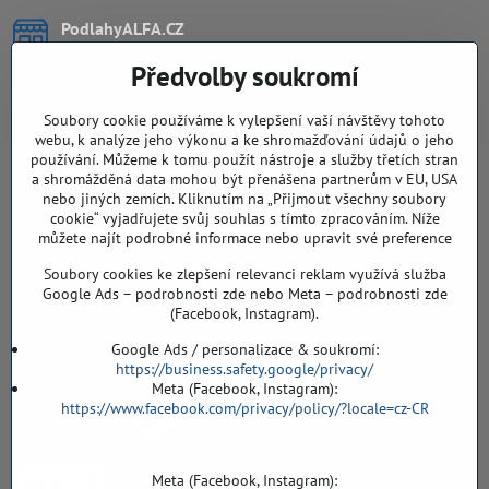
PodlahyALFA​.CZ
CHYTIL Tomáš
Předvolby soukromí
Záříčí, ev.č. 54
768 11 Chropyně
IČO: 74202294
Soubory cookie používáme k vylepšení vaší návštěvy tohoto
DIČ: CZ8103114129
webu, k analýze jeho výkonu a ke shromažďování údajů o jeho
Sklad, vzorkovna PO TELEFONICKÉ DOMLUVĚ
používání. Můžeme k tomu použít nástroje a služby třetích stran
a shromážděná data mohou být přenášena partnerům v EU, USA
Záříčí ev. č. 54
nebo jiných zemích. Kliknutím na „Přijmout všechny soubory
768 11 Chropyně
cookie“ vyjadřujete svůj souhlas s tímto zpracováním. Níže
můžete najít podrobné informace nebo upravit své preference
608 855 055
Soubory cookies ke zlepšení relevanci reklam využívá služba
podlahyALFA​@seznam​.cz
Google Ads – podrobnosti zde nebo Meta – podrobnosti zde
(Facebook, Instagram).
Objednávky
Google Ads / personalizace & soukromí:
https://business.safety.google/privacy/
Meta (Facebook, Instagram):
https://www.facebook.com/privacy/policy/?locale=cz-CR
Meta (Facebook, Instagram):