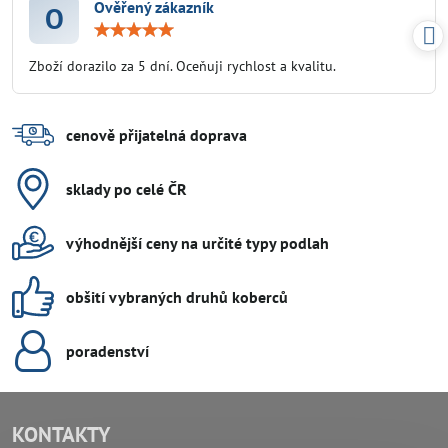
Ověřený zákazník
O
Hodnocení:
5
/
Zboží dorazilo za 5 dní. Oceňuji rychlost a kvalitu.
5
cenově přijatelná doprava
sklady po celé ČR
výhodnější ceny na určité typy podlah
obšití vybraných druhů koberců
poradenství
KONTAKTY