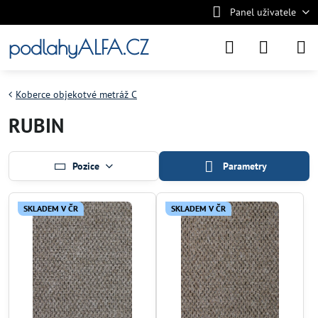
Panel uživatele
podlahyALFA.CZ
Koberce objekotvé metráž C
RUBIN
Pozice
Parametry
SKLADEM V ČR
SKLADEM V ČR