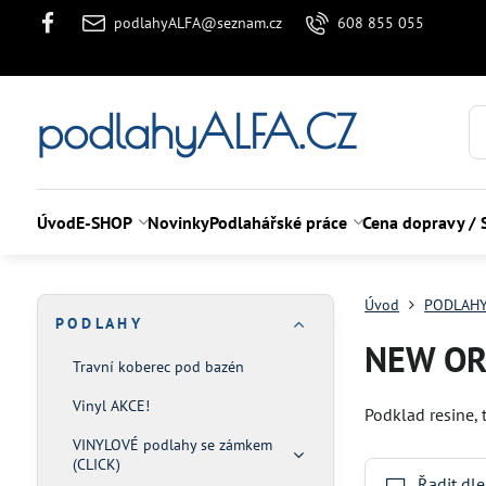
podlahyALFA@seznam.cz
608 855 055
podlahyALFA.CZ
Úvod
E-SHOP
Novinky
Podlahářské práce
Cena dopravy / 
Úvod
PODLAH
P O D L A H Y
NEW ORL
Travní koberec pod bazén
Vinyl AKCE!
Podklad resine,
VINYLOVÉ podlahy se zámkem
(CLICK)
Řadit dle