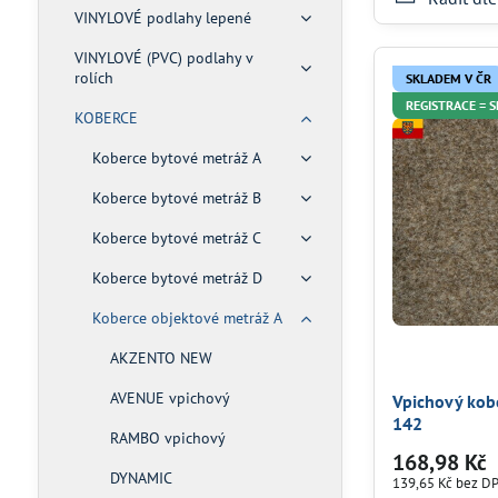
VINYLOVÉ podlahy lepené
VINYLOVÉ (PVC) podlahy v
rolích
SKLADEM V ČR
REGISTRACE = 
KOBERCE
Koberce bytové metráž A
Koberce bytové metráž B
Koberce bytové metráž C
Koberce bytové metráž D
Koberce objektové metráž A
AKZENTO NEW
AVENUE vpichový
Vpichový kob
142
RAMBO vpichový
168,98 Kč
DYNAMIC
139,65 Kč
bez D