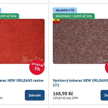
SKLADEM V ČR
SLEVY AŽ 30%
REGISTRACE = SLEVY AŽ 30%
177,87 Kč
5%
erec NEW ORLEANS resine
Vpichový koberec NEW ORLEANS 
372
168,98 Kč
Zobrazit
Zo
PH
139,65 Kč
bez DPH