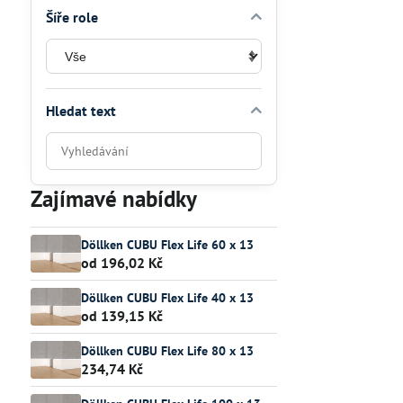
Šíře role
Hledat text
Prohledat
výsledky
filtru
Zajímavé nabídky
fulltextem
Döllken CUBU Flex Life 60 x 13
od 196,02 Kč
Döllken CUBU Flex Life 40 x 13
od 139,15 Kč
Döllken CUBU Flex Life 80 x 13
234,74 Kč