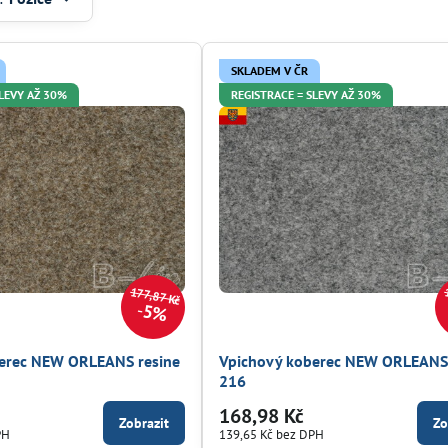
SKLADEM V ČR
SLEVY AŽ 30%
REGISTRACE = SLEVY AŽ 30%
177,87 Kč
5%
erec NEW ORLEANS resine
Vpichový koberec NEW ORLEANS 
216
168,98 Kč
Zobrazit
Zo
PH
139,65 Kč
bez DPH