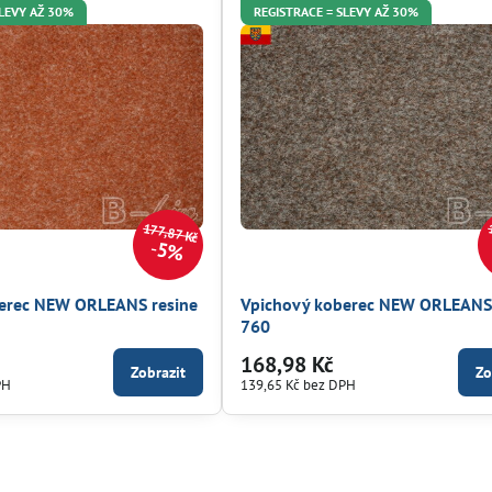
SLEVY AŽ 30%
REGISTRACE = SLEVY AŽ 30%
177,87 Kč
5%
erec NEW ORLEANS resine
Vpichový koberec NEW ORLEANS 
760
168,98 Kč
Zobrazit
Zo
PH
139,65 Kč
bez DPH