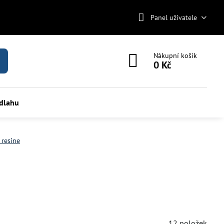
Panel uživatele
Nákupní košík
0 Kč
odlahu
resine
12
položek