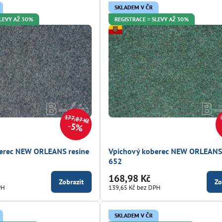
SKLADEM V ČR
SLEVY AŽ 30%
REGISTRACE = SLEVY AŽ 30%
177,87 Kč
5%
erec NEW ORLEANS resine
Vpichový koberec NEW ORLEANS 
652
168,98 Kč
Zobrazit
Zo
PH
139,65 Kč
bez DPH
SKLADEM V ČR