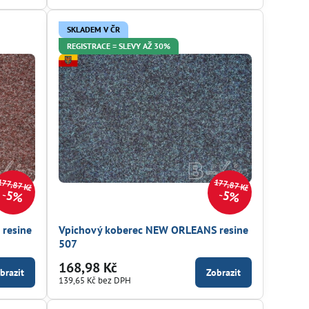
SKLADEM V ČR
REGISTRACE = SLEVY AŽ 30%
177,87 Kč
177,87 Kč
5%
5%
resine
Vpichový koberec NEW ORLEANS resine
507
168,98 Kč
brazit
Zobrazit
139,65 Kč
bez DPH