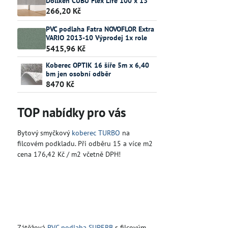
Döllken CUBU Flex Life 100 x 13
266,20 Kč
PVC podlaha Fatra NOVOFLOR Extra
VARIO 2013-10 Výprodej 1x role
5415,96 Kč
Koberec OPTIK 16 šíře 5m x 6,40
bm jen osobní odběr
8470 Kč
TOP nabídky pro vás
Bytový smyčkový
koberec TURBO
na
filcovém podkladu. Při odběru 15 a více m2
cena 176,42 Kč / m2 včetně DPH!
Zátěžová
PVC podlaha SUPERB
s filcovým