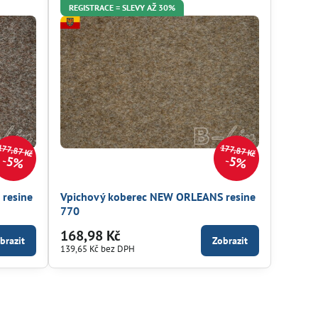
REGISTRACE = SLEVY AŽ 30%
177,87 Kč
177,87 Kč
5%
5%
resine
Vpichový koberec NEW ORLEANS resine
770
168,98 Kč
brazit
Zobrazit
139,65 Kč
bez DPH