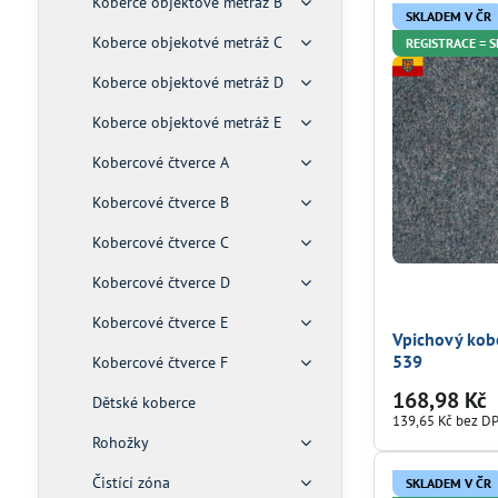
Koberce objektové metráž B
SKLADEM V ČR
Koberce objekotvé metráž C
REGISTRACE = 
Koberce objektové metráž D
Koberce objektové metráž E
Kobercové čtverce A
Kobercové čtverce B
Kobercové čtverce C
Kobercové čtverce D
Kobercové čtverce E
Vpichový kob
539
Kobercové čtverce F
168,98 Kč
Dětské koberce
139,65 Kč
bez D
Rohožky
Čistící zóna
SKLADEM V ČR