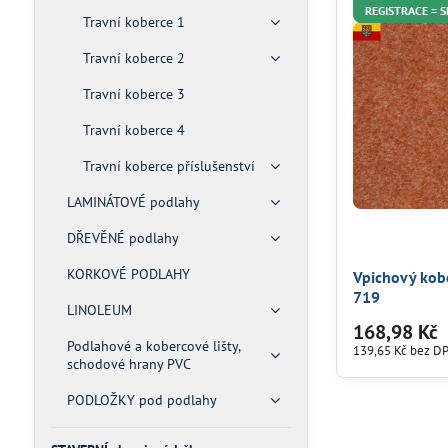
REGISTRACE = 
Travní koberce 1
Travní koberce 2
Travní koberce 3
Travní koberce 4
Travní koberce příslušenství
LAMINÁTOVÉ podlahy
DŘEVĚNÉ podlahy
KORKOVÉ PODLAHY
Vpichový kob
719
LINOLEUM
168,98 Kč
Podlahové a kobercové lišty,
139,65 Kč
bez D
schodové hrany PVC
PODLOŽKY pod podlahy