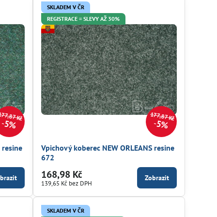
SKLADEM V ČR
REGISTRACE = SLEVY AŽ 30%
177,87 Kč
177,87 Kč
5%
5%
resine
Vpichový koberec NEW ORLEANS resine
672
168,98 Kč
brazit
Zobrazit
139,65 Kč
bez DPH
SKLADEM V ČR