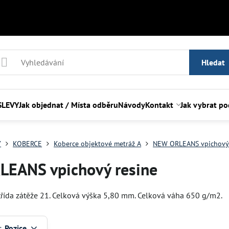
Hledat
SLEVY
Jak objednat / Místa odběru
Návody
Kontakt
Jak vybrat p
Y
KOBERCE
Koberce objektové metráž A
NEW ORLEANS vpichový 
EANS vpichový resine
 třída zátěže 21. Celková výška 5,80 mm. Celková váha 650 g/m2.
:
Pozice