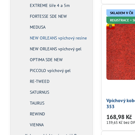
EXTREME šíře 4 a 5m
SKLADEM V ČR
FORTESSE SDE NEW
REGISTRACE = 
MEDUSA
NEW ORLEANS vpichový resine
NEW ORLEANS vpichový gel
OPTIMA SDE NEW
PICCOLO vpichový gel
RE-TWEED
SATURNUS
Vpichový kob
TAURUS
353
REWIND
168,98 Kč
139,65 Kč
bez D
VIENNA