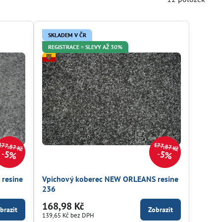
SKLADEM V ČR
REGISTRACE = SLEVY AŽ 30%
177,87 Kč
177,87 Kč
5%
5%
resine
Vpichový koberec NEW ORLEANS resine
236
168,98 Kč
brazit
Zobrazit
139,65 Kč
bez DPH