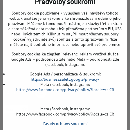
Předvolby soukromí
768 11 Chropyně
IČO: 74202294
Soubory cookie používáme k vylepšení vaší návštěvy tohoto
DIČ: CZ8103114129
webu, k analýze jeho výkonu a ke shromažďování údajů o jeho
Sklad, vzorkovna PO TELEFONICKÉ DOMLUVĚ
používání. Můžeme k tomu použít nástroje a služby třetích stran
a shromážděná data mohou být přenášena partnerům v EU, USA
Záříčí ev. č. 54
nebo jiných zemích. Kliknutím na „Přijmout všechny soubory
768 11 Chropyně
cookie“ vyjadřujete svůj souhlas s tímto zpracováním. Níže
můžete najít podrobné informace nebo upravit své preference
608 855 055
Soubory cookies ke zlepšení relevanci reklam využívá služba
podlahyALFA​@seznam​.cz
Google Ads – podrobnosti zde nebo Meta – podrobnosti zde
(Facebook, Instagram).
Objednávky
Google Ads / personalizace & soukromí:
https://business.safety.google/privacy/
Meta (Facebook, Instagram):
https://www.facebook.com/privacy/policy/?locale=cz-CR
Meta (Facebook, Instagram):
https://www.facebook.com/privacy/policy/?locale=cz-CR
Zásady ochrany soukromí
Vše k nákupu