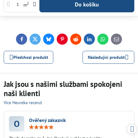
Do košíku
2
m
Facebook
Twitter
Bluesky
Pinterest
Reddit
LinkedIn
WhatsApp
E-
mail
Předchozí produkt
Následující produkt
Jak jsou s našimi službami spokojeni
naši klienti
Více Heureka recenzí
Ověřený zákazník
O
Hodnocení:
5
/