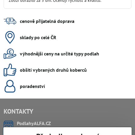
Zboží dorazilo za 5 dní. Oceňuji rychlost a kvalitu.
5
cenově přijatelná doprava
sklady po celé ČR
výhodnější ceny na určité typy podlah
obšití vybraných druhů koberců
poradenství
KONTAKTY
PodlahyALFA​.CZ
CHYTIL Tomáš
Záříčí, ev.č. 54