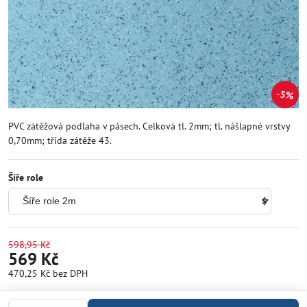
5%
PVC zátěžová podlaha v pásech. Celková tl. 2mm; tl. nášlapné vrstvy
0,70mm; třída zátěže 43.
Šíře role
598,95 Kč
569 Kč
470,25 Kč
bez DPH