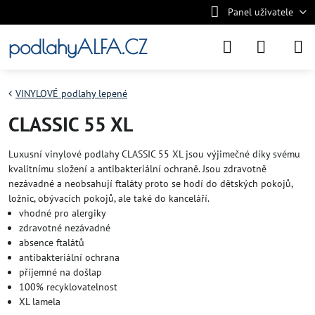
Panel uživatele
podlahyALFA.CZ
VINYLOVÉ podlahy lepené
CLASSIC 55 XL
Luxusní vinylové podlahy CLASSIC 55 XL jsou výjimečné díky svému
kvalitnímu složení a antibakteriální ochraně. Jsou zdravotně
nezávadné a neobsahují ftaláty proto se hodí do dětských pokojů,
ložnic, obývacích pokojů, ale také do kanceláří.
vhodné pro alergiky
zdravotné nezávadné
absence ftalátů
antibakteriální ochrana
příjemné na došlap
100% recyklovatelnost
XL lamela