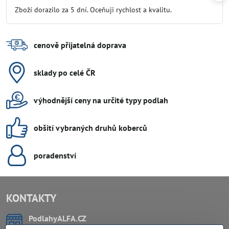
/
Zboží dorazilo za 5 dní. Oceňuji rychlost a kvalitu.
5
cenově přijatelná doprava
sklady po celé ČR
výhodnější ceny na určité typy podlah
obšití vybraných druhů koberců
poradenství
KONTAKTY
PodlahyALFA​.CZ
CHYTIL Tomáš