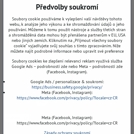
Předvolby soukromí
Záříčí, ev.č. 54
768 11 Chropyně
IČO: 74202294
Soubory cookie používáme k vylepšení vaší návštěvy tohoto
DIČ: CZ8103114129
webu, k analýze jeho výkonu a ke shromažďování údajů o jeho
Sklad, vzorkovna PO TELEFONICKÉ DOMLUVĚ
používání. Můžeme k tomu použít nástroje a služby třetích stran
a shromážděná data mohou být přenášena partnerům v EU, USA
Záříčí ev. č. 54
nebo jiných zemích. Kliknutím na „Přijmout všechny soubory
768 11 Chropyně
cookie“ vyjadřujete svůj souhlas s tímto zpracováním. Níže
608 855 055
můžete najít podrobné informace nebo upravit své preference
Soubory cookies ke zlepšení relevanci reklam využívá služba
podlahyALFA​@seznam​.cz
Google Ads – podrobnosti zde nebo Meta – podrobnosti zde
(Facebook, Instagram).
Objednávky
Google Ads / personalizace & soukromí:
https://business.safety.google/privacy/
Meta (Facebook, Instagram):
https://www.facebook.com/privacy/policy/?locale=cz-CR
Meta (Facebook, Instagram):
https://www.facebook.com/privacy/policy/?locale=cz-CR
Zásady ochrany soukromí