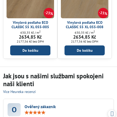
23%
23%
Vinylová podlaha ECO
Vinylová podlaha ECO
CLASSIC 55 XL 055-005
CLASSIC 55 XL 055-008
2
2
630,35 Kč
/ m
630,35 Kč
/ m
2634,85 Kč
2634,85 Kč
2177,56 Kč
bez DPH
2177,56 Kč
bez DPH
Do košíku
Do košíku
Jak jsou s našimi službami spokojeni
naši klienti
Více Heureka recenzí
Ověřený zákazník
O
Hodnocení:
5