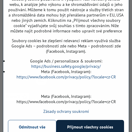
DIČ: CZ8103114129
webu, k analýze jeho výkonu a ke shromažďování údajů o jeho
Sklad, vzorkovna PO TELEFONICKÉ DOMLUVĚ
používání. Můžeme k tomu použít nástroje a služby třetích stran
a shromážděná data mohou být přenášena partnerům v EU, USA
Záříčí ev. č. 54
nebo jiných zemích. Kliknutím na „Přijmout všechny soubory
768 11 Chropyně
cookie“ vyjadřujete svůj souhlas s tímto zpracováním. Níže
můžete najít podrobné informace nebo upravit své preference
608 855 055
Soubory cookies ke zlepšení relevanci reklam využívá služba
podlahyALFA​@seznam​.cz
Google Ads – podrobnosti zde nebo Meta – podrobnosti zde
(Facebook, Instagram).
Objednávky
Google Ads / personalizace & soukromí:
https://business.safety.google/privacy/
Meta (Facebook, Instagram):
https://www.facebook.com/privacy/policy/?locale=cz-CR
Meta (Facebook, Instagram):
https://www.facebook.com/privacy/policy/?locale=cz-CR
Zásady ochrany soukromí
Vše k nákupu
Odmítnout vše
Přijmout všechny cookies