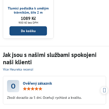
Tlumící podložka k umělým
trávníkům, šíře 2 m
1089 Kč
900 Kč
bez DPH
Do košíku
Jak jsou s našimi službami spokojeni
naši klienti
Více Heureka recenzí
Ověřený zákazník
O
Hodnocení:
5
/
Zboží dorazilo za 5 dní. Oceňuji rychlost a kvalitu.
5