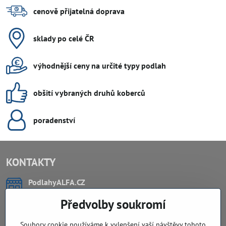
cenově přijatelná doprava
sklady po celé ČR
výhodnější ceny na určité typy podlah
obšití vybraných druhů koberců
poradenství
KONTAKTY
PodlahyALFA​.CZ
CHYTIL Tomáš
Předvolby soukromí
Záříčí, ev.č. 54
768 11 Chropyně
IČO: 74202294
Soubory cookie používáme k vylepšení vaší návštěvy tohoto