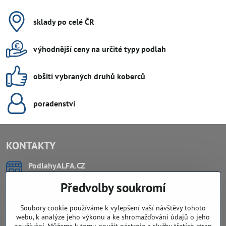
sklady po celé ČR
výhodnější ceny na určité typy podlah
obšití vybraných druhů koberců
poradenství
KONTAKTY
PodlahyALFA​.CZ
CHYTIL Tomáš
Předvolby soukromí
Záříčí, ev.č. 54
768 11 Chropyně
IČO: 74202294
Soubory cookie používáme k vylepšení vaší návštěvy tohoto
DIČ: CZ8103114129
webu, k analýze jeho výkonu a ke shromažďování údajů o jeho
Sklad, vzorkovna PO TELEFONICKÉ DOMLUVĚ