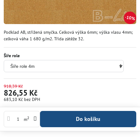
10%
Podklad AB, střižená smyčka. Celková výška 6mm; výška vlasu 4mm;
celková váha 1 680 g/m2. Třída zátěže 32.
Šíře role
918,39 Kč
826,55 Kč
683,10 Kč
bez DPH
Do košíku
2
m