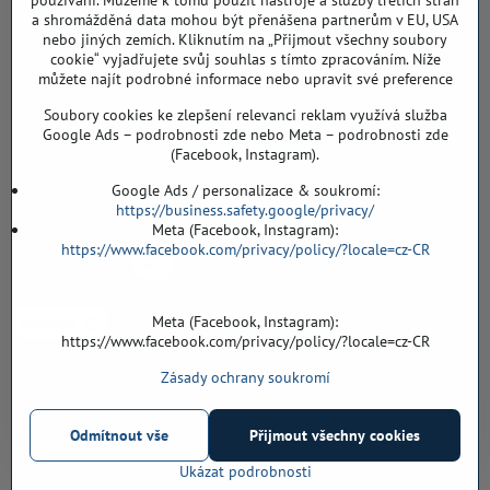
používání. Můžeme k tomu použít nástroje a služby třetích stran
a shromážděná data mohou být přenášena partnerům v EU, USA
Záříčí ev. č. 54
nebo jiných zemích. Kliknutím na „Přijmout všechny soubory
768 11 Chropyně
cookie“ vyjadřujete svůj souhlas s tímto zpracováním. Níže
608 855 055
můžete najít podrobné informace nebo upravit své preference
Soubory cookies ke zlepšení relevanci reklam využívá služba
podlahyALFA​@seznam​.cz
Google Ads – podrobnosti zde nebo Meta – podrobnosti zde
(Facebook, Instagram).
Objednávky
Google Ads / personalizace & soukromí:
https://business.safety.google/privacy/
Meta (Facebook, Instagram):
https://www.facebook.com/privacy/policy/?locale=cz-CR
Meta (Facebook, Instagram):
https://www.facebook.com/privacy/policy/?locale=cz-CR
Zásady ochrany soukromí
Vše k nákupu
Odmítnout vše
Přijmout všechny cookies
©
2026
Copyright
Předvolby soukromí
Zásady ochrany soukromí
Ukázat podrobnosti
Vytvořeno systémem:
ByznysWeb.cz