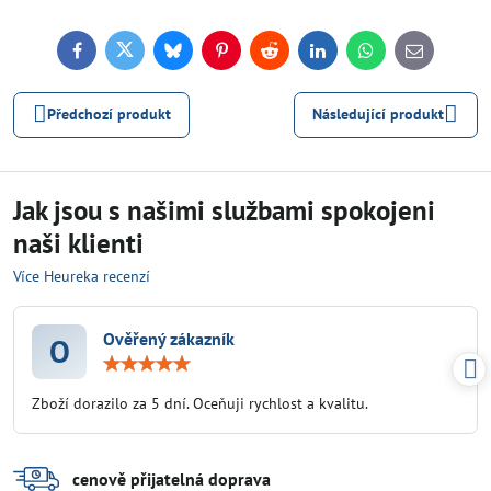
Facebook
Twitter
Bluesky
Pinterest
Reddit
LinkedIn
WhatsApp
E-
mail
Předchozí produkt
Následující produkt
Jak jsou s našimi službami spokojeni
naši klienti
Více Heureka recenzí
Ověřený zákazník
O
Hodnocení:
5
/
Zboží dorazilo za 5 dní. Oceňuji rychlost a kvalitu.
5
cenově přijatelná doprava