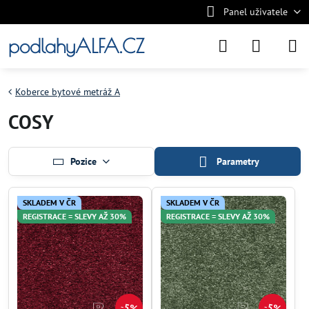
Panel uživatele
podlahyALFA.CZ
Koberce bytové metráž A
COSY
Pozice
Parametry
SKLADEM V ČR
SKLADEM V ČR
REGISTRACE = SLEVY AŽ 30%
REGISTRACE = SLEVY AŽ 30%
5%
5%