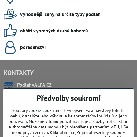
výhodnější ceny na určité typy podlah
obšití vybraných druhů koberců
poradenství
KONTAKTY
PodlahyALFA​.CZ
CHYTIL Tomáš
Předvolby soukromí
Záříčí, ev.č. 54
768 11 Chropyně
IČO: 74202294
Soubory cookie používáme k vylepšení vaší návštěvy tohoto
DIČ: CZ8103114129
webu, k analýze jeho výkonu a ke shromažďování údajů o jeho
Sklad, vzorkovna PO TELEFONICKÉ DOMLUVĚ
používání. Můžeme k tomu použít nástroje a služby třetích stran
a shromážděná data mohou být přenášena partnerům v EU, USA
Záříčí ev. č. 54
nebo jiných zemích. Kliknutím na „Přijmout všechny soubory
768 11 Chropyně