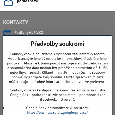
poradenství
KONTAKTY
PodlahyALFA​.CZ
CHYTIL Tomáš
Předvolby soukromí
Záříčí, ev.č. 54
768 11 Chropyně
IČO: 74202294
Soubory cookie používáme k vylepšení vaší návštěvy tohoto
DIČ: CZ8103114129
webu, k analýze jeho výkonu a ke shromažďování údajů o jeho
Sklad, vzorkovna PO TELEFONICKÉ DOMLUVĚ
používání. Můžeme k tomu použít nástroje a služby třetích stran
a shromážděná data mohou být přenášena partnerům v EU, USA
Záříčí ev. č. 54
nebo jiných zemích. Kliknutím na „Přijmout všechny soubory
768 11 Chropyně
cookie“ vyjadřujete svůj souhlas s tímto zpracováním. Níže
můžete najít podrobné informace nebo upravit své preference
608 855 055
Soubory cookies ke zlepšení relevanci reklam využívá služba
podlahyALFA​@seznam​.cz
Google Ads – podrobnosti zde nebo Meta – podrobnosti zde
(Facebook, Instagram).
Objednávky
Google Ads / personalizace & soukromí:
https://business.safety.google/privacy/