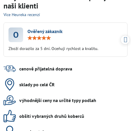
naši klienti
Více Heureka recenzí
Ověřený zákazník
O
Hodnocení:
5
/
Zboží dorazilo za 5 dní. Oceňuji rychlost a kvalitu.
5
cenově přijatelná doprava
sklady po celé ČR
výhodnější ceny na určité typy podlah
obšití vybraných druhů koberců