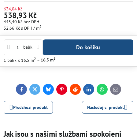
634,04 Kč
538,93 Kč
445,40 Kč
bez DPH
2
32,66 Kč
s DPH
/ m
Do košíku
balík
2
2
1
balík
x 16.5 m
=
16.5
m
Facebook
Twitter
Bluesky
Pinterest
Reddit
LinkedIn
WhatsApp
E-
mail
Předchozí produkt
Následující produkt
Jak jsou s našimi službami spokojeni