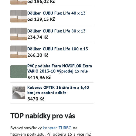
od 196,02 Kč
Döllken CUBU Flex Life 40 x 13
od 139,15 Kč
Döllken CUBU Flex Life 80 x 13
234,74 Kč
Döllken CUBU Flex Life 100 x 13
266,20 Kč
PVC podlaha Fatra NOVOFLOR Extra
VARIO 2013-10 Výprodej 1x role
5415,96 Kč
Koberec OPTIK 16 šíře 5m x 6,40
bm jen osobní odběr
8470 Kč
TOP nabídky pro vás
Bytový smyčkový
koberec TURBO
na
filcovém podkladu. Při odběru 15 a více m2