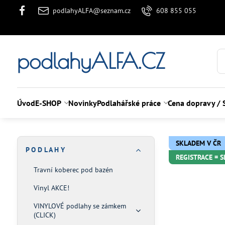
podlahyALFA@seznam.cz
608 855 055
podlahyALFA.CZ
Úvod
E-SHOP
Novinky
Podlahářské práce
Cena dopravy / 
SKLADEM V ČR
P O D L A H Y
REGISTRACE = 
Travní koberec pod bazén
Vinyl AKCE!
VINYLOVÉ podlahy se zámkem
(CLICK)