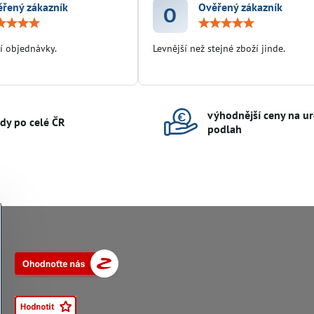
řený zákazník
Ověřený zákazník
O
Hodnocení:
Hodn
5
5
/
/
í objednávky.
Levnější než stejné zboží jinde.
5
5
výhodnější ceny na ur
ady po celé ČR
podlah