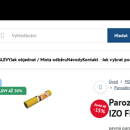
Hledat
SLEVY
Jak objednat / Místa odběru
Návody
Kontakt
Jak vybrat p
Úvod
PO
Parozábr
SLEVY AŽ 30%
Paro
3146 Kč
15%
IZO 
pevná paro