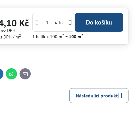
4,10 Kč
Do košíku
balík
bez DPH
2
2
2
1
balík
x 100 m
=
100
m
s DPH
/ m
inkedIn
WhatsApp
E-
mail
Následující produkt