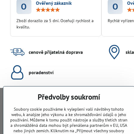
Ověřený zákazník
Ově
O
O
Hodnocení:
5
/
Zboží dorazilo za 5 dní. Oceňuji rychlost a
Rychlé vyřízen
5
kvalitu.
cenově přijatelná doprava
skl
poradenství
Předvolby soukromí
KONTAKTY
Soubory cookie používáme k vylepšení vaší návštěvy tohoto
webu, k analýze jeho výkonu a ke shromažďování údajů o jeho
PodlahyALFA​.CZ
používání. Můžeme k tomu použít nástroje a služby třetích stran
CHYTIL Tomáš
a shromážděná data mohou být přenášena partnerům v EU, USA
Záříčí, ev.č. 54
nebo jiných zemích. Kliknutím na „Přijmout všechny soubory