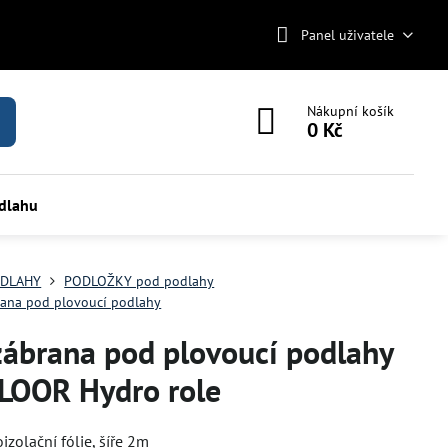
Panel uživatele
Nákupní košík
0 Kč
odlahu
DLAHY
PODLOŽKY pod podlahy
ana pod plovoucí podlahy
zábrana pod plovoucí podlahy
FLOOR Hydro role
izolační fólie, šíře 2m