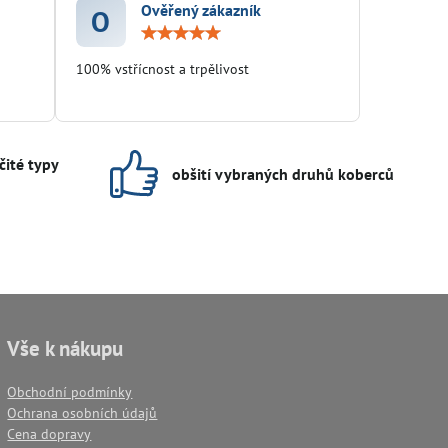
Ověřený zákazník
O
ocení:
Hodnocení:
5
/
100% vstřícnost a trpělivost
5
čité typy
obšití vybraných druhů koberců
Vše k nákupu
Obchodní podmínky
Ochrana osobních údajů
Cena dopravy