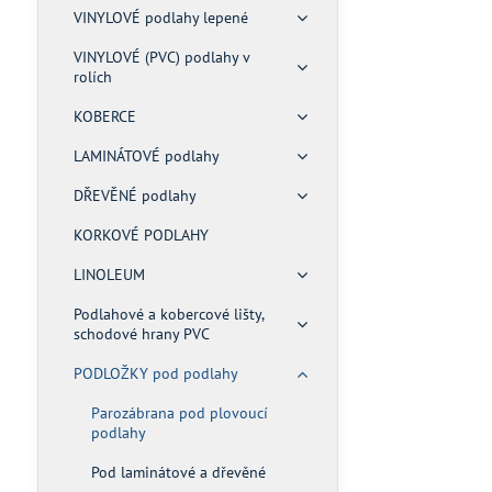
VINYLOVÉ podlahy lepené
VINYLOVÉ (PVC) podlahy v
rolích
KOBERCE
LAMINÁTOVÉ podlahy
DŘEVĚNÉ podlahy
KORKOVÉ PODLAHY
LINOLEUM
Podlahové a kobercové lišty,
schodové hrany PVC
PODLOŽKY pod podlahy
Parozábrana pod plovoucí
podlahy
Pod laminátové a dřevěné