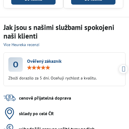
Jak jsou s našimi službami spokojeni
naši klienti
Více Heureka recenzí
Ověřený zákazník
O
Hodnocení:
5
/
Zboží dorazilo za 5 dní. Oceňuji rychlost a kvalitu.
5
cenově přijatelná doprava
sklady po celé ČR
výhodnější ceny na určité typy podlah