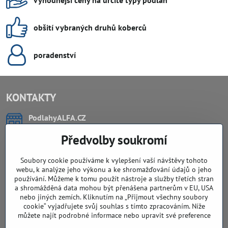
obšití vybraných druhů koberců
poradenství
KONTAKTY
PodlahyALFA​.CZ
CHYTIL Tomáš
Předvolby soukromí
Záříčí, ev.č. 54
768 11 Chropyně
IČO: 74202294
Soubory cookie používáme k vylepšení vaší návštěvy tohoto
DIČ: CZ8103114129
webu, k analýze jeho výkonu a ke shromažďování údajů o jeho
Sklad, vzorkovna PO TELEFONICKÉ DOMLUVĚ
používání. Můžeme k tomu použít nástroje a služby třetích stran
a shromážděná data mohou být přenášena partnerům v EU, USA
Záříčí ev. č. 54
nebo jiných zemích. Kliknutím na „Přijmout všechny soubory
768 11 Chropyně
cookie“ vyjadřujete svůj souhlas s tímto zpracováním. Níže
608 855 055
můžete najít podrobné informace nebo upravit své preference