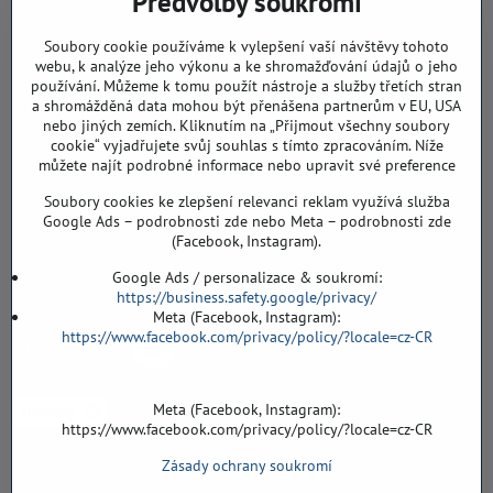
Předvolby soukromí
768 11 Chropyně
IČO: 74202294
Soubory cookie používáme k vylepšení vaší návštěvy tohoto
DIČ: CZ8103114129
webu, k analýze jeho výkonu a ke shromažďování údajů o jeho
Sklad, vzorkovna PO TELEFONICKÉ DOMLUVĚ
používání. Můžeme k tomu použít nástroje a služby třetích stran
a shromážděná data mohou být přenášena partnerům v EU, USA
Záříčí ev. č. 54
nebo jiných zemích. Kliknutím na „Přijmout všechny soubory
768 11 Chropyně
cookie“ vyjadřujete svůj souhlas s tímto zpracováním. Níže
můžete najít podrobné informace nebo upravit své preference
608 855 055
Soubory cookies ke zlepšení relevanci reklam využívá služba
podlahyALFA​@seznam​.cz
Google Ads – podrobnosti zde nebo Meta – podrobnosti zde
(Facebook, Instagram).
Objednávky
Google Ads / personalizace & soukromí:
https://business.safety.google/privacy/
Meta (Facebook, Instagram):
https://www.facebook.com/privacy/policy/?locale=cz-CR
Meta (Facebook, Instagram):
https://www.facebook.com/privacy/policy/?locale=cz-CR
Zásady ochrany soukromí
Vše k nákupu