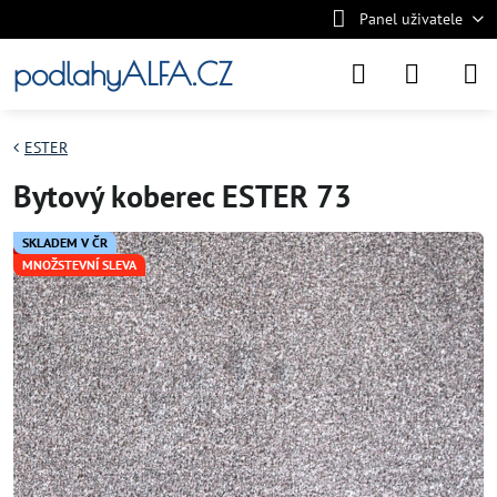
Panel uživatele
podlahyALFA.CZ
ESTER
Bytový koberec ESTER 73
SKLADEM V ČR
MNOŽSTEVNÍ SLEVA