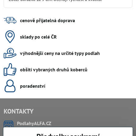
5
cenově přijatelná doprava
sklady po celé ČR
výhodnější ceny na určité typy podlah
obšití vybraných druhů koberců
poradenství
KONTAKTY
PodlahyALFA​.CZ
CHYTIL Tomáš
Záříčí, ev.č. 54