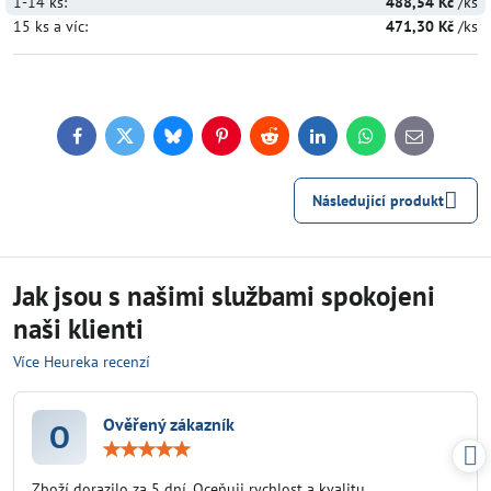
1-14
ks:
488,54 Kč
/ks
15
ks
a víc
:
471,30 Kč
/ks
Facebook
Twitter
Bluesky
Pinterest
Reddit
LinkedIn
WhatsApp
E-
mail
Následující produkt
Jak jsou s našimi službami spokojeni
naši klienti
Více Heureka recenzí
Ověřený zákazník
O
Hodnocení:
5
/
Zboží dorazilo za 5 dní. Oceňuji rychlost a kvalitu.