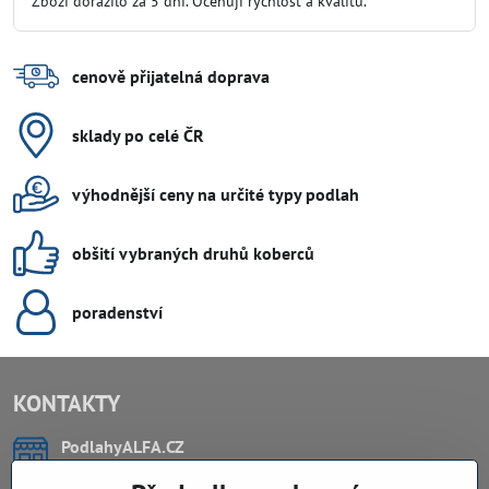
Zboží dorazilo za 5 dní. Oceňuji rychlost a kvalitu.
5
cenově přijatelná doprava
sklady po celé ČR
výhodnější ceny na určité typy podlah
obšití vybraných druhů koberců
poradenství
KONTAKTY
PodlahyALFA​.CZ
CHYTIL Tomáš
Záříčí, ev.č. 54