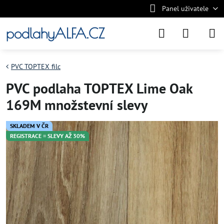
Panel uživatele
podlahyALFA.CZ
PVC TOPTEX filc
PVC podlaha TOPTEX Lime Oak
169M množstevní slevy
SKLADEM V ČR
REGISTRACE = SLEVY AŽ 30%