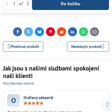
Do košíku
2
m
Facebook
Twitter
Bluesky
Pinterest
Reddit
LinkedIn
WhatsApp
E-
mail
Předchozí produkt
Následující produkt
Jak jsou s našimi službami spokojeni
naši klienti
Více Heureka recenzí
Ověřený zákazník
O
Hodnocení:
5
/