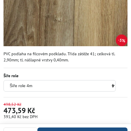
5%
PVC podlaha na filcovém podkladu. Třída zátěže 41; celková tl.
2,90mm; tl. nášlapné vrstvy 0,40mm.
Šíře role
498,52 Kč
473,59 Kč
391,40 Kč
bez DPH