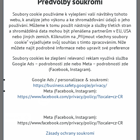
Předvolby soukromí
768 11 Chropyně
IČO: 74202294
Soubory cookie používáme k vylepšení vaší návštěvy tohoto
DIČ: CZ8103114129
webu, k analýze jeho výkonu a ke shromažďování údajů o jeho
Sklad, vzorkovna PO TELEFONICKÉ DOMLUVĚ
používání. Můžeme k tomu použít nástroje a služby třetích stran
a shromážděná data mohou být přenášena partnerům v EU, USA
Záříčí ev. č. 54
nebo jiných zemích. Kliknutím na „Přijmout všechny soubory
768 11 Chropyně
cookie“ vyjadřujete svůj souhlas s tímto zpracováním. Níže
můžete najít podrobné informace nebo upravit své preference
608 855 055
Soubory cookies ke zlepšení relevanci reklam využívá služba
podlahyALFA​@seznam​.cz
Google Ads – podrobnosti zde nebo Meta – podrobnosti zde
(Facebook, Instagram).
Objednávky
Google Ads / personalizace & soukromí:
https://business.safety.google/privacy/
Meta (Facebook, Instagram):
https://www.facebook.com/privacy/policy/?locale=cz-CR
Meta (Facebook, Instagram):
https://www.facebook.com/privacy/policy/?locale=cz-CR
Zásady ochrany soukromí
Vše k nákupu