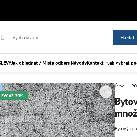
Hledat
SLEVY
Jak objednat / Místa odběru
Návody
Kontakt
Jak vybrat p
Úvod
PO
SLEVY AŽ 30%
Byto
množ
Bytový kob