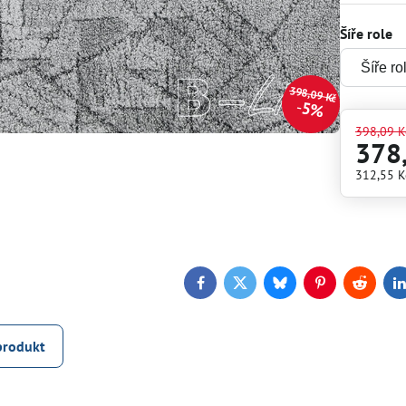
Šíře role
398,09 Kč
5%
398,09 K
378
312,55 
Facebook
Twitter
Bluesky
Pinterest
Reddit
L
produkt