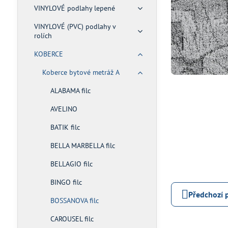
VINYLOVÉ podlahy lepené
VINYLOVÉ (PVC) podlahy v
rolích
KOBERCE
Koberce bytové metráž A
ALABAMA filc
AVELINO
BATIK filc
BELLA MARBELLA filc
BELLAGIO filc
BINGO filc
Předchozí 
BOSSANOVA filc
CAROUSEL filc