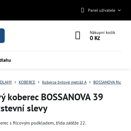
Panel uživatele
Nákupní košík
0 Kč
odlahu
DLAHY
KOBERCE
Koberce bytové metráž A
BOSSANOVA filc
vý koberec BOSSANOVA 39
stevní slevy
erec s filcovým podkladem, třída zátěže 22.