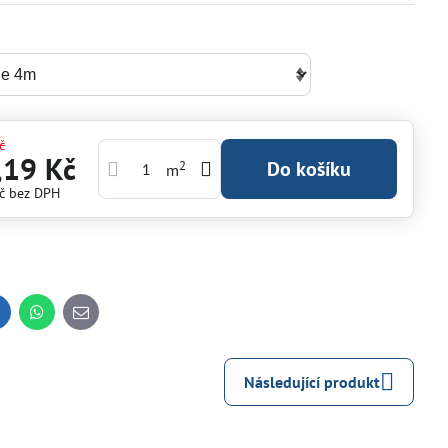
č
,19 Kč
2
Do košíku
m
Kč
bez DPH
inkedIn
WhatsApp
E-
mail
Následující produkt