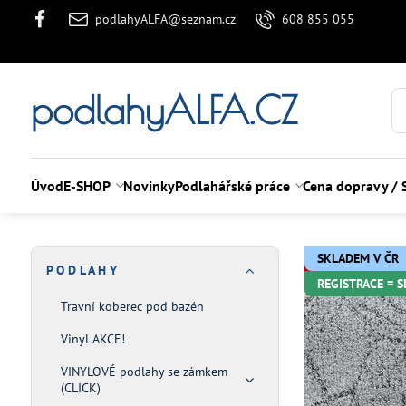
podlahyALFA@seznam.cz
608 855 055
podlahyALFA.CZ
Úvod
E-SHOP
Novinky
Podlahářské práce
Cena dopravy / 
SKLADEM V ČR
P O D L A H Y
REGISTRACE = 
Travní koberec pod bazén
Vinyl AKCE!
VINYLOVÉ podlahy se zámkem
(CLICK)