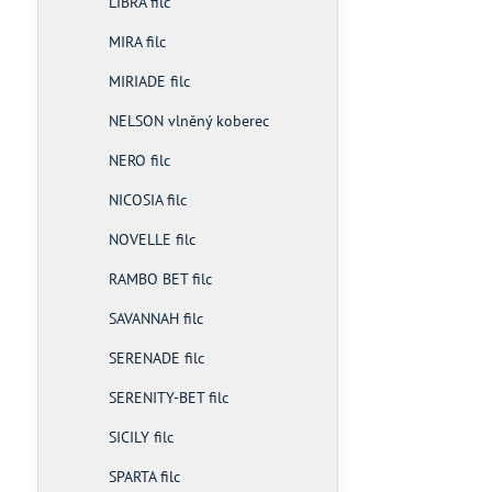
LIBRA filc
MIRA filc
MIRIADE filc
NELSON vlněný koberec
NERO filc
NICOSIA filc
NOVELLE filc
RAMBO BET filc
SAVANNAH filc
SERENADE filc
SERENITY-BET filc
SICILY filc
SPARTA filc