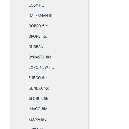
COSY filc
DALESMAN filc
DOBRO filc
DROPS filc
DURBAN
DYNASTY filc
EXPO NEW filc
FUEGO filc
GENEVA filc
GLOBUS filc
IMAGO filc
KIAMA filc