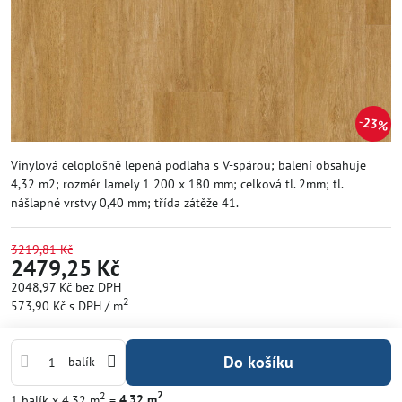
23%
Vinylová celoplošně lepená podlaha s V-spárou; balení obsahuje
4,32 m2; rozměr lamely 1 200 x 180 mm; celková tl. 2mm; tl.
nášlapné vrstvy 0,40 mm; třída zátěže 41.
3219,81 Kč
2479,25 Kč
2048,97 Kč
bez DPH
2
573,90 Kč
s DPH
/ m
Do košíku
balík
2
2
1
balík
x 4.32 m
=
4.32
m