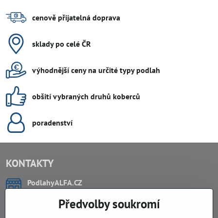
cenově přijatelná doprava
sklady po celé ČR
výhodnější ceny na určité typy podlah
obšití vybraných druhů koberců
poradenství
KONTAKTY
PodlahyALFA​.CZ
CHYTIL Tomáš
Předvolby soukromí
Záříčí, ev.č. 54
768 11 Chropyně
IČO: 74202294