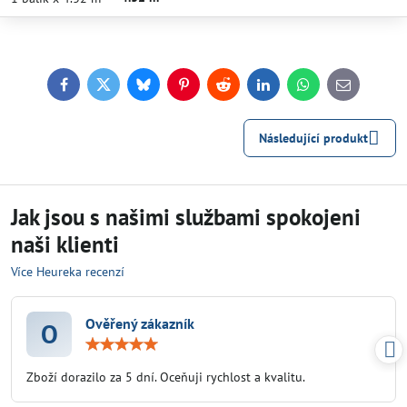
Facebook
Twitter
Bluesky
Pinterest
Reddit
LinkedIn
WhatsApp
E-
mail
Následující produkt
Jak jsou s našimi službami spokojeni
naši klienti
Více Heureka recenzí
Ověřený zákazník
O
Hodnocení:
5
/
Zboží dorazilo za 5 dní. Oceňuji rychlost a kvalitu.
5