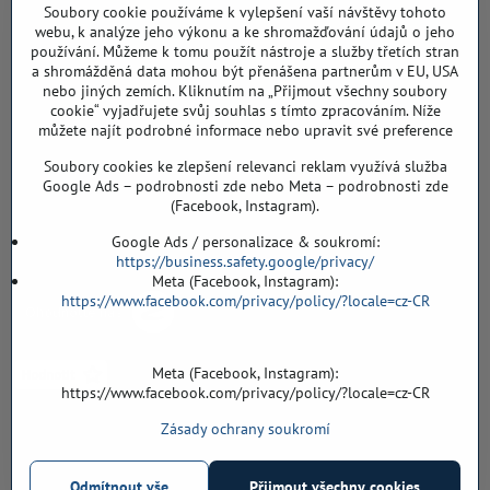
Soubory cookie používáme k vylepšení vaší návštěvy tohoto
DIČ: CZ8103114129
webu, k analýze jeho výkonu a ke shromažďování údajů o jeho
Sklad, vzorkovna PO TELEFONICKÉ DOMLUVĚ
používání. Můžeme k tomu použít nástroje a služby třetích stran
a shromážděná data mohou být přenášena partnerům v EU, USA
Záříčí ev. č. 54
nebo jiných zemích. Kliknutím na „Přijmout všechny soubory
768 11 Chropyně
cookie“ vyjadřujete svůj souhlas s tímto zpracováním. Níže
můžete najít podrobné informace nebo upravit své preference
608 855 055
Soubory cookies ke zlepšení relevanci reklam využívá služba
podlahyALFA​@seznam​.cz
Google Ads – podrobnosti zde nebo Meta – podrobnosti zde
(Facebook, Instagram).
Objednávky
Google Ads / personalizace & soukromí:
https://business.safety.google/privacy/
Meta (Facebook, Instagram):
https://www.facebook.com/privacy/policy/?locale=cz-CR
Meta (Facebook, Instagram):
https://www.facebook.com/privacy/policy/?locale=cz-CR
Zásady ochrany soukromí
Vše k nákupu
Odmítnout vše
Přijmout všechny cookies