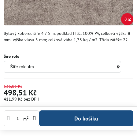
7%
Bytový koberec šíře 4 / 5 m, podklad FILC, 100% PA, celková výška 8
mm; výška vlasu 5 mm; celková váha 1,73 kg / m2. Třída zátěže 22.
Šíře role
536,03 Kč
498,51 Kč
411,99 Kč
bez DPH
Do košíku
2
m