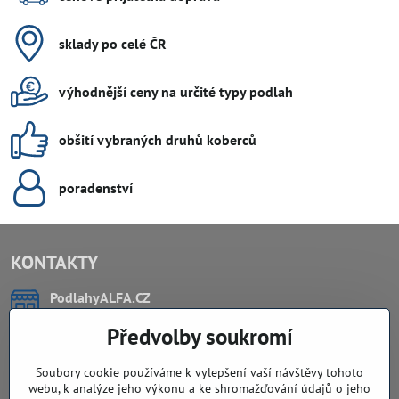
sklady po celé ČR
výhodnější ceny na určité typy podlah
obšití vybraných druhů koberců
poradenství
KONTAKTY
PodlahyALFA​.CZ
CHYTIL Tomáš
Předvolby soukromí
Záříčí, ev.č. 54
768 11 Chropyně
IČO: 74202294
Soubory cookie používáme k vylepšení vaší návštěvy tohoto
DIČ: CZ8103114129
webu, k analýze jeho výkonu a ke shromažďování údajů o jeho