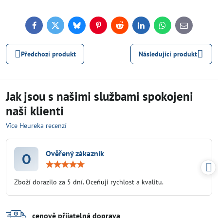
Facebook
Twitter
Bluesky
Pinterest
Reddit
LinkedIn
WhatsApp
E-
mail
Předchozí produkt
Následující produkt
Jak jsou s našimi službami spokojeni
naši klienti
Více Heureka recenzí
Ověřený zákazník
O
Hodnocení:
5
/
Zboží dorazilo za 5 dní. Oceňuji rychlost a kvalitu.
5
cenově přijatelná doprava