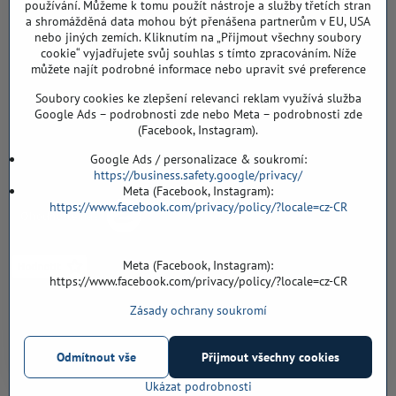
Sklad, vzorkovna PO TELEFONICKÉ DOMLUVĚ
používání. Můžeme k tomu použít nástroje a služby třetích stran
a shromážděná data mohou být přenášena partnerům v EU, USA
Záříčí ev. č. 54
nebo jiných zemích. Kliknutím na „Přijmout všechny soubory
768 11 Chropyně
cookie“ vyjadřujete svůj souhlas s tímto zpracováním. Níže
můžete najít podrobné informace nebo upravit své preference
608 855 055
Soubory cookies ke zlepšení relevanci reklam využívá služba
podlahyALFA​@seznam​.cz
Google Ads – podrobnosti zde nebo Meta – podrobnosti zde
(Facebook, Instagram).
Objednávky
Google Ads / personalizace & soukromí:
https://business.safety.google/privacy/
Meta (Facebook, Instagram):
https://www.facebook.com/privacy/policy/?locale=cz-CR
Meta (Facebook, Instagram):
https://www.facebook.com/privacy/policy/?locale=cz-CR
Zásady ochrany soukromí
Vše k nákupu
Odmítnout vše
Přijmout všechny cookies
©
2026
Copyright
Předvolby soukromí
Zásady ochrany soukromí
Ukázat podrobnosti
Vytvořeno systémem:
ByznysWeb.cz