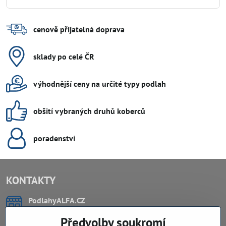
cenově přijatelná doprava
sklady po celé ČR
výhodnější ceny na určité typy podlah
obšití vybraných druhů koberců
poradenství
KONTAKTY
PodlahyALFA​.CZ
CHYTIL Tomáš
Předvolby soukromí
Záříčí, ev.č. 54