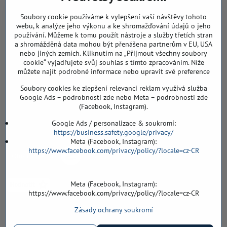
768 11 Chropyně
IČO: 74202294
Soubory cookie používáme k vylepšení vaší návštěvy tohoto
DIČ: CZ8103114129
webu, k analýze jeho výkonu a ke shromažďování údajů o jeho
Sklad, vzorkovna PO TELEFONICKÉ DOMLUVĚ
používání. Můžeme k tomu použít nástroje a služby třetích stran
a shromážděná data mohou být přenášena partnerům v EU, USA
Záříčí ev. č. 54
nebo jiných zemích. Kliknutím na „Přijmout všechny soubory
768 11 Chropyně
cookie“ vyjadřujete svůj souhlas s tímto zpracováním. Níže
můžete najít podrobné informace nebo upravit své preference
608 855 055
Soubory cookies ke zlepšení relevanci reklam využívá služba
podlahyALFA​@seznam​.cz
Google Ads – podrobnosti zde nebo Meta – podrobnosti zde
(Facebook, Instagram).
Objednávky
Google Ads / personalizace & soukromí:
https://business.safety.google/privacy/
Meta (Facebook, Instagram):
https://www.facebook.com/privacy/policy/?locale=cz-CR
Meta (Facebook, Instagram):
https://www.facebook.com/privacy/policy/?locale=cz-CR
Zásady ochrany soukromí
Vše k nákupu