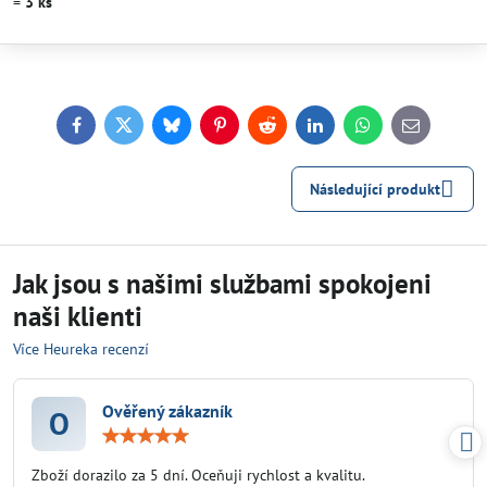
=
3
ks
Facebook
Twitter
Bluesky
Pinterest
Reddit
LinkedIn
WhatsApp
E-
mail
Následující produkt
Jak jsou s našimi službami spokojeni
naši klienti
Více Heureka recenzí
Ověřený zákazník
O
Hodnocení:
5
/
Zboží dorazilo za 5 dní. Oceňuji rychlost a kvalitu.
5