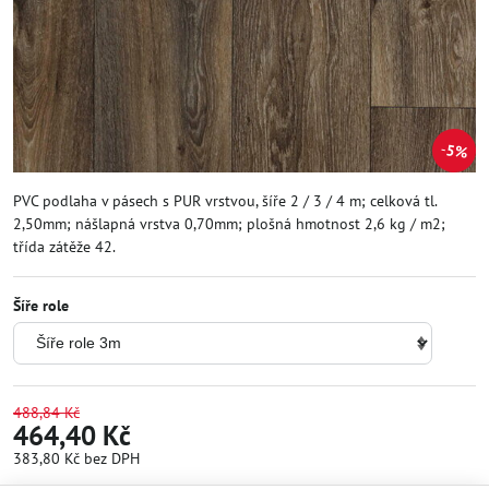
5%
PVC podlaha v pásech s PUR vrstvou, šíře 2 / 3 / 4 m; celková tl.
2,50mm; nášlapná vrstva 0,70mm; plošná hmotnost 2,6 kg / m2;
třída zátěže 42.
Šíře role
488,84 Kč
464,40 Kč
383,80 Kč
bez DPH