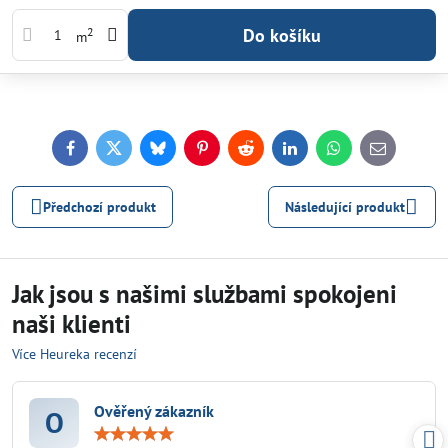
Do košíku
2
m
Facebook
Twitter
Bluesky
Pinterest
Reddit
LinkedIn
WhatsApp
E-
mail
Předchozí produkt
Následující produkt
Jak jsou s našimi službami spokojeni
naši klienti
Více Heureka recenzí
Ověřený zákazník
O
Hodnocení:
5