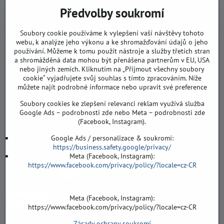
CHYTIL Tomáš
Předvolby soukromí
Záříčí, ev.č. 54
768 11 Chropyně
IČO: 74202294
Soubory cookie používáme k vylepšení vaší návštěvy tohoto
DIČ: CZ8103114129
webu, k analýze jeho výkonu a ke shromažďování údajů o jeho
Sklad, vzorkovna PO TELEFONICKÉ DOMLUVĚ
používání. Můžeme k tomu použít nástroje a služby třetích stran
a shromážděná data mohou být přenášena partnerům v EU, USA
Záříčí ev. č. 54
nebo jiných zemích. Kliknutím na „Přijmout všechny soubory
768 11 Chropyně
cookie“ vyjadřujete svůj souhlas s tímto zpracováním. Níže
můžete najít podrobné informace nebo upravit své preference
608 855 055
Soubory cookies ke zlepšení relevanci reklam využívá služba
podlahyALFA​@seznam​.cz
Google Ads – podrobnosti zde nebo Meta – podrobnosti zde
(Facebook, Instagram).
Objednávky
Google Ads / personalizace & soukromí:
https://business.safety.google/privacy/
Meta (Facebook, Instagram):
https://www.facebook.com/privacy/policy/?locale=cz-CR
Meta (Facebook, Instagram):
https://www.facebook.com/privacy/policy/?locale=cz-CR
Zásady ochrany soukromí