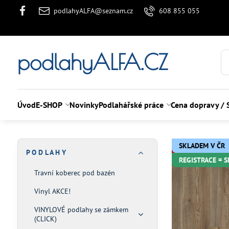
podlahyALFA@seznam.cz
608 855 055
podlahyALFA.CZ
Úvod
E-SHOP
Novinky
Podlahářské práce
Cena dopravy / 
SKLADEM V ČR
P O D L A H Y
REGISTRACE = 
Travní koberec pod bazén
Vinyl AKCE!
VINYLOVÉ podlahy se zámkem
(CLICK)