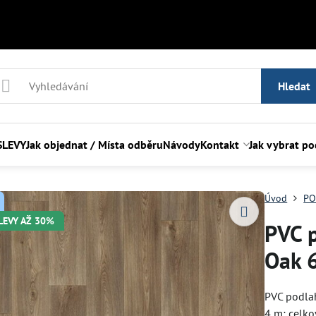
Hledat
SLEVY
Jak objednat / Místa odběru
Návody
Kontakt
Jak vybrat p
Úvod
PO
SLEVY AŽ 30%
PVC 
Oak 
PVC podlah
4 m; celko