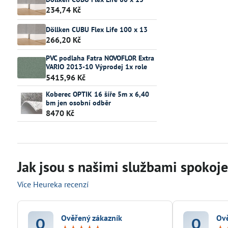
234,74 Kč
Döllken CUBU Flex Life 100 x 13
266,20 Kč
PVC podlaha Fatra NOVOFLOR Extra
VARIO 2013-10 Výprodej 1x role
5415,96 Kč
Koberec OPTIK 16 šíře 5m x 6,40
bm jen osobní odběr
8470 Kč
Jak jsou s našimi službami spokojen
Více Heureka recenzí
Ověřený zákazník
Ově
O
O