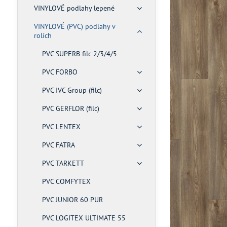
VINYLOVÉ podlahy lepené
VINYLOVÉ (PVC) podlahy v
rolích
PVC SUPERB filc 2/3/4/5
PVC FORBO
PVC IVC Group (filc)
PVC GERFLOR (filc)
PVC LENTEX
PVC FATRA
PVC TARKETT
PVC COMFYTEX
PVC JUNIOR 60 PUR
PVC LOGITEX ULTIMATE 55