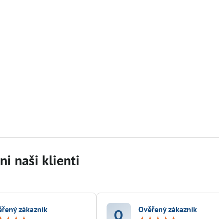
i naši klienti
řený zákazník
Ověřený zákazník
O