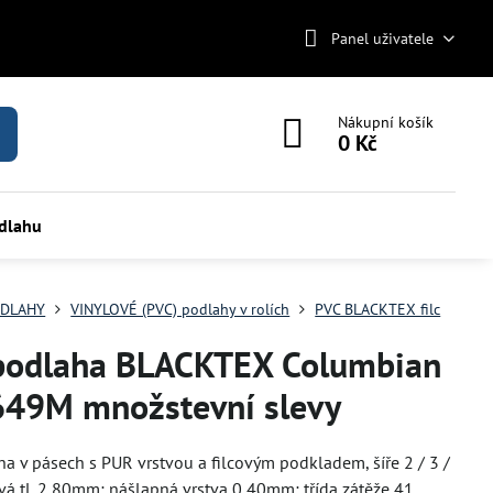
Panel uživatele
Nákupní košík
0 Kč
odlahu
DLAHY
VINYLOVÉ (PVC) podlahy v rolích
PVC BLACKTEX filc
podlaha BLACKTEX Columbian
649M množstevní slevy
a v pásech s PUR vrstvou a filcovým podkladem, šíře 2 / 3 /
vá tl. 2,80mm; nášlapná vrstva 0,40mm; třída zátěže 41.