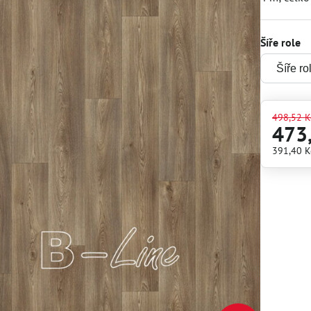
Šíře role
498,52 K
473
391,40 