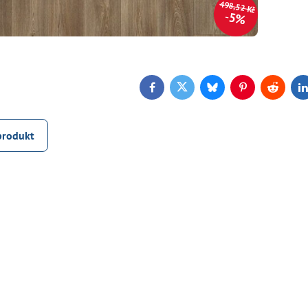
498,52 Kč
5%
Facebook
Twitter
Bluesky
Pinterest
Reddit
L
produkt