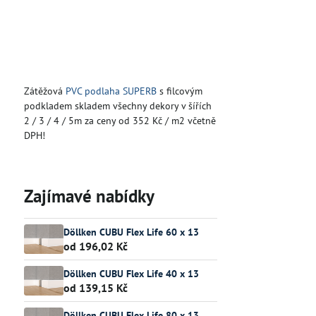
Zátěžová
PVC podlaha SUPERB
s filcovým
podkladem skladem všechny dekory v šířích
2 / 3 / 4 / 5m za ceny od 352 Kč / m2 včetně
DPH!
Zajímavé nabídky
Döllken CUBU Flex Life 60 x 13
od 196,02 Kč
Döllken CUBU Flex Life 40 x 13
od 139,15 Kč
Döllken CUBU Flex Life 80 x 13