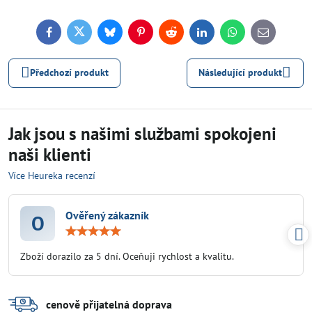
Facebook
Twitter
Bluesky
Pinterest
Reddit
LinkedIn
WhatsApp
E-
mail
Předchozí produkt
Následující produkt
Jak jsou s našimi službami spokojeni
naši klienti
Více Heureka recenzí
Ověřený zákazník
O
Hodnocení:
5
/
Zboží dorazilo za 5 dní. Oceňuji rychlost a kvalitu.
5
cenově přijatelná doprava