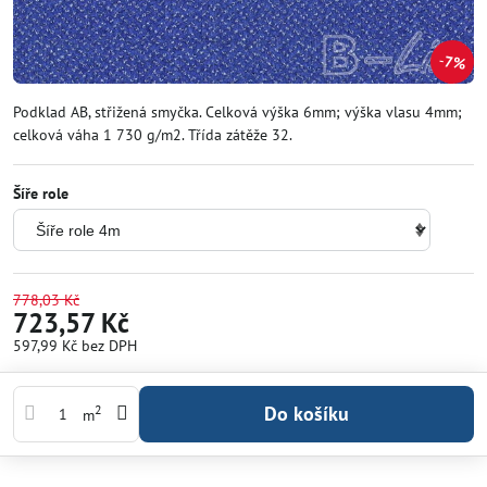
7%
Podklad AB, střižená smyčka. Celková výška 6mm; výška vlasu 4mm;
celková váha 1 730 g/m2. Třída zátěže 32.
Šíře role
778,03 Kč
723,57 Kč
597,99 Kč
bez DPH
Do košíku
2
m