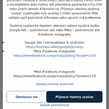
používání. Můžeme k tomu použít nástroje a služby třetích stran
a shromážděná data mohou být přenášena partnerům v EU, USA
Záříčí ev. č. 54
nebo jiných zemích. Kliknutím na „Přijmout všechny soubory
768 11 Chropyně
cookie“ vyjadřujete svůj souhlas s tímto zpracováním. Níže
608 855 055
můžete najít podrobné informace nebo upravit své preference
Soubory cookies ke zlepšení relevanci reklam využívá služba
podlahyALFA​@seznam​.cz
Google Ads – podrobnosti zde nebo Meta – podrobnosti zde
(Facebook, Instagram).
Objednávky
Google Ads / personalizace & soukromí:
https://business.safety.google/privacy/
Meta (Facebook, Instagram):
https://www.facebook.com/privacy/policy/?locale=cz-CR
Meta (Facebook, Instagram):
https://www.facebook.com/privacy/policy/?locale=cz-CR
Zásady ochrany soukromí
Vše k nákupu
Odmítnout vše
Přijmout všechny cookies
©
2026
Copyright
Předvolby soukromí
Zásady ochrany soukromí
Ukázat podrobnosti
Vytvořeno systémem:
ByznysWeb.cz