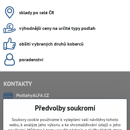
sklady po celé ČR
výhodnější ceny na určité typy podlah
obšití vybraných druhů koberců
poradenství
KONTAKTY
PodlahyALFA​.CZ
CHYTIL Tomáš
Předvolby soukromí
Záříčí, ev.č. 54
768 11 Chropyně
IČO: 74202294
Soubory cookie používáme k vylepšení vaší návštěvy tohoto
DIČ: CZ8103114129
webu, k analýze jeho výkonu a ke shromažďování údajů o jeho
Sklad, vzorkovna PO TELEFONICKÉ DOMLUVĚ