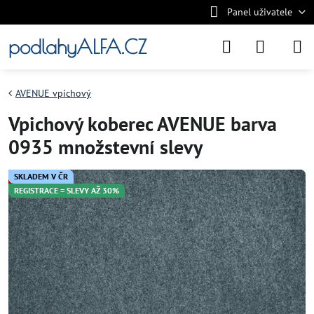
Panel uživatele
podlahyALFA.CZ
AVENUE vpichový
Vpichový koberec AVENUE barva
0935 množstevní slevy
SKLADEM V ČR
REGISTRACE = SLEVY AŽ 30%