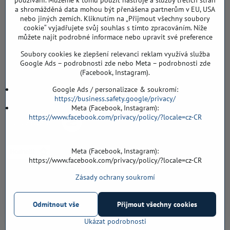
používání. Můžeme k tomu použít nástroje a služby třetích stran
a shromážděná data mohou být přenášena partnerům v EU, USA
Záříčí ev. č. 54
nebo jiných zemích. Kliknutím na „Přijmout všechny soubory
768 11 Chropyně
cookie“ vyjadřujete svůj souhlas s tímto zpracováním. Níže
608 855 055
můžete najít podrobné informace nebo upravit své preference
Soubory cookies ke zlepšení relevanci reklam využívá služba
podlahyALFA​@seznam​.cz
Google Ads – podrobnosti zde nebo Meta – podrobnosti zde
(Facebook, Instagram).
Objednávky
Google Ads / personalizace & soukromí:
https://business.safety.google/privacy/
Meta (Facebook, Instagram):
https://www.facebook.com/privacy/policy/?locale=cz-CR
Meta (Facebook, Instagram):
https://www.facebook.com/privacy/policy/?locale=cz-CR
Zásady ochrany soukromí
Vše k nákupu
Odmítnout vše
Přijmout všechny cookies
©
2026
Copyright
Předvolby soukromí
Zásady ochrany soukromí
Ukázat podrobnosti
Vytvořeno systémem:
ByznysWeb.cz