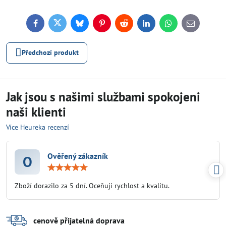
Facebook
Twitter
Bluesky
Pinterest
Reddit
LinkedIn
WhatsApp
E-
mail
Předchozí produkt
Jak jsou s našimi službami spokojeni
naši klienti
Více Heureka recenzí
Ověřený zákazník
O
Hodnocení:
5
/
Zboží dorazilo za 5 dní. Oceňuji rychlost a kvalitu.
5
cenově přijatelná doprava