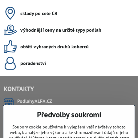
sklady po celé ČR
výhodnější ceny na určité typy podlah
obšití vybraných druhů koberců
poradenství
KONTAKTY
PodlahyALFA​.CZ
CHYTIL Tomáš
Předvolby soukromí
Záříčí, ev.č. 54
768 11 Chropyně
IČO: 74202294
Soubory cookie používáme k vylepšení vaší návštěvy tohoto
DIČ: CZ8103114129
webu, k analýze jeho výkonu a ke shromažďování údajů o jeho
Sklad, vzorkovna PO TELEFONICKÉ DOMLUVĚ