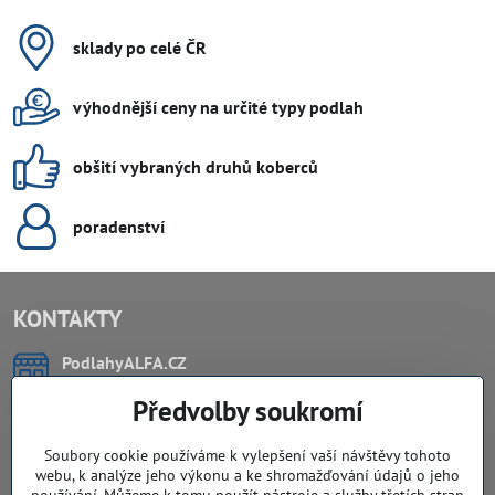
sklady po celé ČR
výhodnější ceny na určité typy podlah
obšití vybraných druhů koberců
poradenství
KONTAKTY
PodlahyALFA​.CZ
CHYTIL Tomáš
Předvolby soukromí
Záříčí, ev.č. 54
768 11 Chropyně
IČO: 74202294
Soubory cookie používáme k vylepšení vaší návštěvy tohoto
DIČ: CZ8103114129
webu, k analýze jeho výkonu a ke shromažďování údajů o jeho
Sklad, vzorkovna PO TELEFONICKÉ DOMLUVĚ