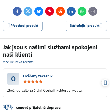
Facebook
Twitter
Bluesky
Pinterest
Reddit
LinkedIn
WhatsApp
E-
mail
Předchozí produkt
Následující produkt
Jak jsou s našimi službami spokojeni
naši klienti
Více Heureka recenzí
Ověřený zákazník
O
Hodnocení:
5
/
Zboží dorazilo za 5 dní. Oceňuji rychlost a kvalitu.
5
cenově přijatelná doprava