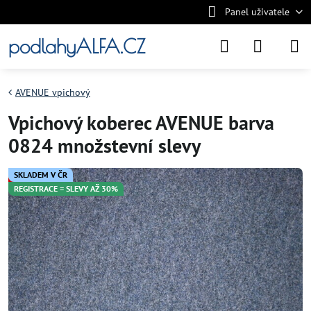
Panel uživatele
podlahyALFA.CZ
AVENUE vpichový
Vpichový koberec AVENUE barva
0824 množstevní slevy
SKLADEM V ČR
REGISTRACE = SLEVY AŽ 30%