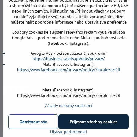
používání. Můžeme k tomu použít nástroje a služby třetích stran
a shromážděná data mohou být přenášena partnerům v EU, USA
Záříčí ev. č. 54
nebo jiných zemích. Kliknutím na „Přijmout všechny soubory
768 11 Chropyně
cookie“ vyjadřujete svůj souhlas s tímto zpracováním. Níže
608 855 055
můžete najít podrobné informace nebo upravit své preference
Soubory cookies ke zlepšení relevanci reklam využívá služba
podlahyALFA​@seznam​.cz
Google Ads – podrobnosti zde nebo Meta – podrobnosti zde
(Facebook, Instagram).
Objednávky
Google Ads / personalizace & soukromí:
https://business.safety.google/privacy/
Meta (Facebook, Instagram):
https://www.facebook.com/privacy/policy/?locale=cz-CR
Meta (Facebook, Instagram):
https://www.facebook.com/privacy/policy/?locale=cz-CR
Zásady ochrany soukromí
Vše k nákupu
Odmítnout vše
Přijmout všechny cookies
©
2026
Copyright
Předvolby soukromí
Zásady ochrany soukromí
Ukázat podrobnosti
Vytvořeno systémem:
ByznysWeb.cz