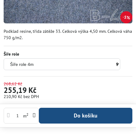
5%
Podklad resine, třída zátěže 33. Celková výška 4,50 mm. Celková váha
750 g/m2.
Šíře role
268,62 Kč
255,19 Kč
210,90 Kč
bez DPH
Do košíku
2
m