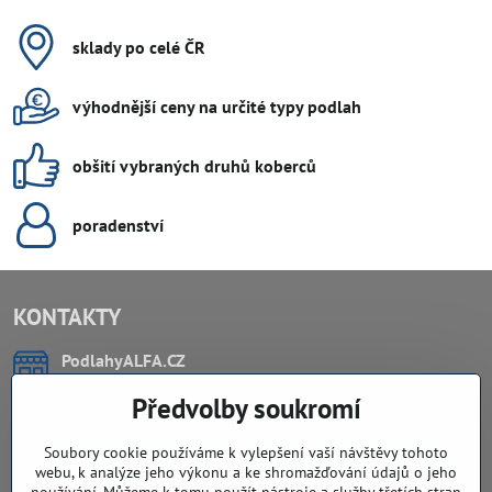
sklady po celé ČR
výhodnější ceny na určité typy podlah
obšití vybraných druhů koberců
poradenství
KONTAKTY
PodlahyALFA​.CZ
CHYTIL Tomáš
Předvolby soukromí
Záříčí, ev.č. 54
768 11 Chropyně
IČO: 74202294
Soubory cookie používáme k vylepšení vaší návštěvy tohoto
DIČ: CZ8103114129
webu, k analýze jeho výkonu a ke shromažďování údajů o jeho
Sklad, vzorkovna PO TELEFONICKÉ DOMLUVĚ