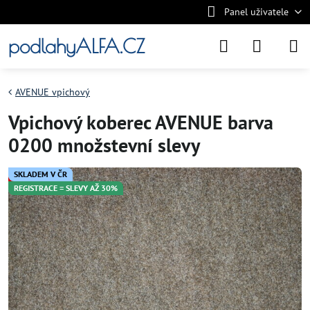
Panel uživatele
podlahyALFA.CZ
AVENUE vpichový
Vpichový koberec AVENUE barva
0200 množstevní slevy
SKLADEM V ČR
REGISTRACE = SLEVY AŽ 30%