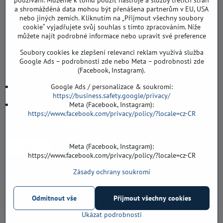
používání. Můžeme k tomu použít nástroje a služby třetích stran
a shromážděná data mohou být přenášena partnerům v EU, USA
Záříčí ev. č. 54
nebo jiných zemích. Kliknutím na „Přijmout všechny soubory
768 11 Chropyně
cookie“ vyjadřujete svůj souhlas s tímto zpracováním. Níže
608 855 055
můžete najít podrobné informace nebo upravit své preference
Soubory cookies ke zlepšení relevanci reklam využívá služba
podlahyALFA​@seznam​.cz
Google Ads – podrobnosti zde nebo Meta – podrobnosti zde
(Facebook, Instagram).
Objednávky
Google Ads / personalizace & soukromí:
https://business.safety.google/privacy/
Meta (Facebook, Instagram):
https://www.facebook.com/privacy/policy/?locale=cz-CR
Meta (Facebook, Instagram):
https://www.facebook.com/privacy/policy/?locale=cz-CR
Zásady ochrany soukromí
Vše k nákupu
Odmítnout vše
Přijmout všechny cookies
©
2026
Copyright
Předvolby soukromí
Zásady ochrany soukromí
Ukázat podrobnosti
Vytvořeno systémem:
ByznysWeb.cz