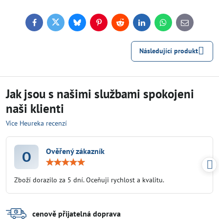
Facebook
Twitter
Bluesky
Pinterest
Reddit
LinkedIn
WhatsApp
E-
mail
Následující produkt
Jak jsou s našimi službami spokojeni
naši klienti
Více Heureka recenzí
Ověřený zákazník
O
Hodnocení:
5
/
Zboží dorazilo za 5 dní. Oceňuji rychlost a kvalitu.
5
cenově přijatelná doprava