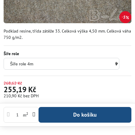
5%
Podklad resine, třída zátěže 33. Celková výška 4,50 mm. Celková váha
750 g/m2.
Šíře role
268,62 Kč
255,19 Kč
210,90 Kč
bez DPH
Do košíku
2
m