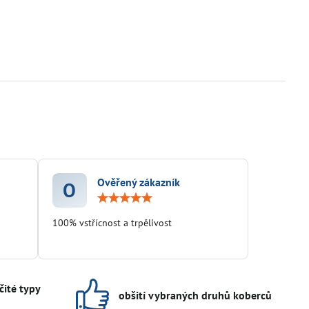
Ověřený zákazník
O
ocení:
Hodnocení:
5
/
100% vstřícnost a trpělivost
5
čité typy
obšití vybraných druhů koberců