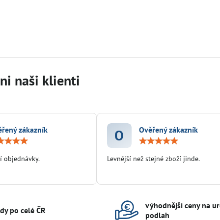
i naši klienti
řený zákazník
Ověřený zákazník
O
Hodnocení:
Hodn
5
5
/
/
í objednávky.
Levnější než stejné zboží jinde.
5
5
výhodnější ceny na ur
ady po celé ČR
podlah