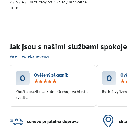
2 / 3 / 4 / 5m za ceny od 352 Kč / m2 včetně
DPH!
Jak jsou s našimi službami spokojen
Více Heureka recenzí
Ověřený zákazník
Ově
O
O
Hodnocení:
5
/
Zboží dorazilo za 5 dní. Oceňuji rychlost a
Rychlé vyřízen
5
kvalitu.
cenově přijatelná doprava
skl