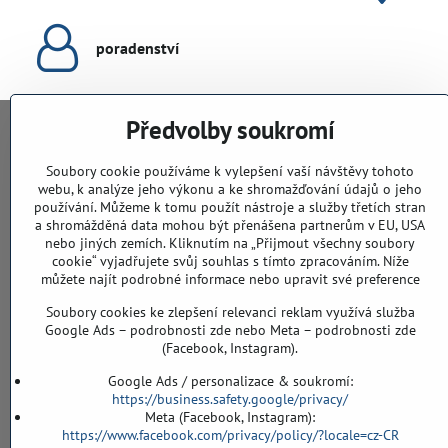
poradenství
Předvolby soukromí
KONTAKTY
Soubory cookie používáme k vylepšení vaší návštěvy tohoto
webu, k analýze jeho výkonu a ke shromažďování údajů o jeho
PodlahyALFA​.CZ
používání. Můžeme k tomu použít nástroje a služby třetích stran
CHYTIL Tomáš
a shromážděná data mohou být přenášena partnerům v EU, USA
Záříčí, ev.č. 54
nebo jiných zemích. Kliknutím na „Přijmout všechny soubory
768 11 Chropyně
cookie“ vyjadřujete svůj souhlas s tímto zpracováním. Níže
IČO: 74202294
můžete najít podrobné informace nebo upravit své preference
DIČ: CZ8103114129
Soubory cookies ke zlepšení relevanci reklam využívá služba
Sklad, vzorkovna PO TELEFONICKÉ DOMLUVĚ
Google Ads – podrobnosti zde nebo Meta – podrobnosti zde
(Facebook, Instagram).
Záříčí ev. č. 54
768 11 Chropyně
Google Ads / personalizace & soukromí:
https://business.safety.google/privacy/
608 855 055
Meta (Facebook, Instagram):
https://www.facebook.com/privacy/policy/?locale=cz-CR