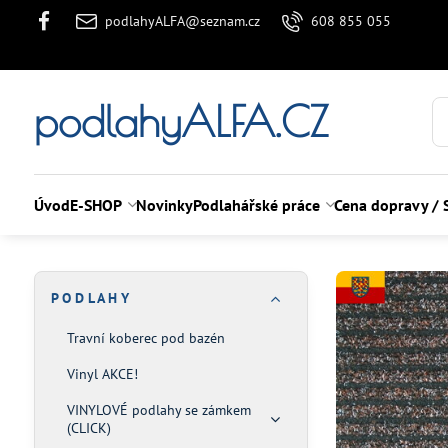
podlahyALFA@seznam.cz
608 855 055
podlahyALFA.CZ
Úvod
E-SHOP
Novinky
Podlahářské práce
Cena dopravy / 
P O D L A H Y
Travní koberec pod bazén
Vinyl AKCE!
VINYLOVÉ podlahy se zámkem
(CLICK)