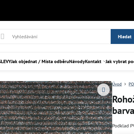
Hledat
SLEVY
Jak objednat / Místa odběru
Návody
Kontakt
Jak vybrat p
Úvod
PO
Roho
barv
Podklad P