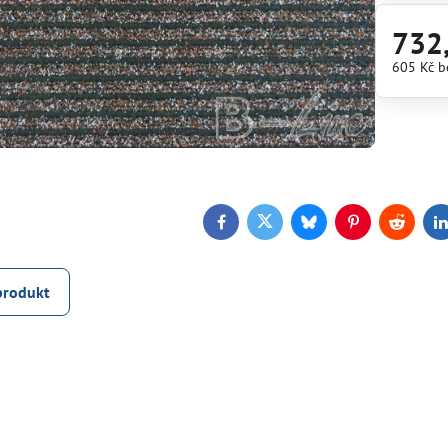
732
605 Kč
b
Facebook
Twitter
Bluesky
Pinterest
Reddit
L
produkt