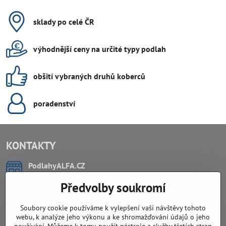
sklady po celé ČR
výhodnější ceny na určité typy podlah
obšití vybraných druhů koberců
poradenství
KONTAKTY
PodlahyALFA​.CZ
CHYTIL Tomáš
Předvolby soukromí
Záříčí, ev.č. 54
768 11 Chropyně
IČO: 74202294
Soubory cookie používáme k vylepšení vaší návštěvy tohoto
DIČ: CZ8103114129
webu, k analýze jeho výkonu a ke shromažďování údajů o jeho
Sklad, vzorkovna PO TELEFONICKÉ DOMLUVĚ