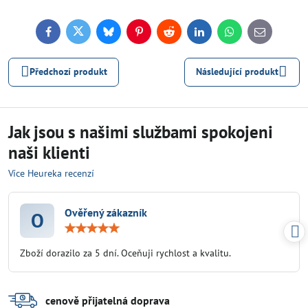
Facebook
Twitter
Bluesky
Pinterest
Reddit
LinkedIn
WhatsApp
E-
mail
Předchozí produkt
Následující produkt
Jak jsou s našimi službami spokojeni
naši klienti
Více Heureka recenzí
Ověřený zákazník
O
Hodnocení:
5
/
Zboží dorazilo za 5 dní. Oceňuji rychlost a kvalitu.
5
cenově přijatelná doprava