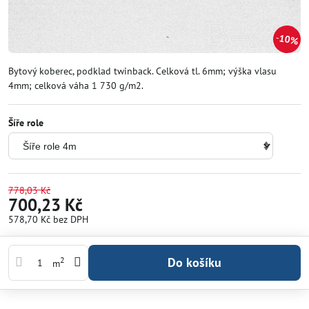
10%
Bytový koberec, podklad twinback. Celková tl. 6mm; výška vlasu
4mm; celková váha 1 730 g/m2.
Šíře role
778,03 Kč
700,23 Kč
578,70 Kč
bez DPH
Do košíku
2
m