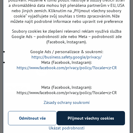
používání. Můžeme k tomu použít nástroje a služby třetích stran
a shromážděná data mohou být přenášena partnerům v EU, USA
Záříčí ev. č. 54
nebo jiných zemích. Kliknutím na „Přijmout všechny soubory
768 11 Chropyně
cookie“ vyjadřujete svůj souhlas s tímto zpracováním. Níže
608 855 055
můžete najít podrobné informace nebo upravit své preference
Soubory cookies ke zlepšení relevanci reklam využívá služba
podlahyALFA​@seznam​.cz
Google Ads – podrobnosti zde nebo Meta – podrobnosti zde
(Facebook, Instagram).
Objednávky
Google Ads / personalizace & soukromí:
https://business.safety.google/privacy/
Meta (Facebook, Instagram):
https://www.facebook.com/privacy/policy/?locale=cz-CR
Meta (Facebook, Instagram):
https://www.facebook.com/privacy/policy/?locale=cz-CR
Zásady ochrany soukromí
Vše k nákupu
Odmítnout vše
Přijmout všechny cookies
©
2026
Copyright
Předvolby soukromí
Zásady ochrany soukromí
Ukázat podrobnosti
Vytvořeno systémem:
ByznysWeb.cz