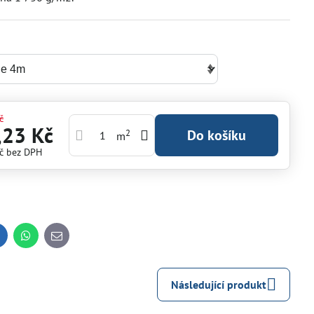
č
,23 Kč
2
Do košíku
m
Kč
bez DPH
inkedIn
WhatsApp
E-
mail
Následující produkt