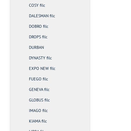
COSY filc
DALESMAN filc
DOBRO filc
DROPS filc
DURBAN
DYNASTY filc
EXPO NEW filc
FUEGO filc
GENEVA filc
GLOBUS filc
IMAGO filc
KIAMA filc