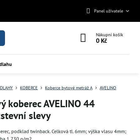
Panel uživatele
Nákupní košík
0 Kč
odlahu
DLAHY
KOBERCE
Koberce bytové metráž A
AVELINO
vý koberec AVELINO 44
stevní slevy
erec, podklad twinback. Celková tl. 6mm; výška vlasu 4mm;
áha 1 730 g/m2.