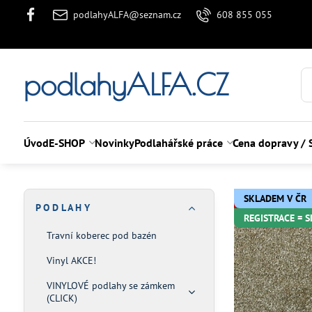
podlahyALFA@seznam.cz
608 855 055
podlahyALFA.CZ
Úvod
E-SHOP
Novinky
Podlahářské práce
Cena dopravy / 
SKLADEM V ČR
P O D L A H Y
REGISTRACE = 
Travní koberec pod bazén
Vinyl AKCE!
VINYLOVÉ podlahy se zámkem
(CLICK)