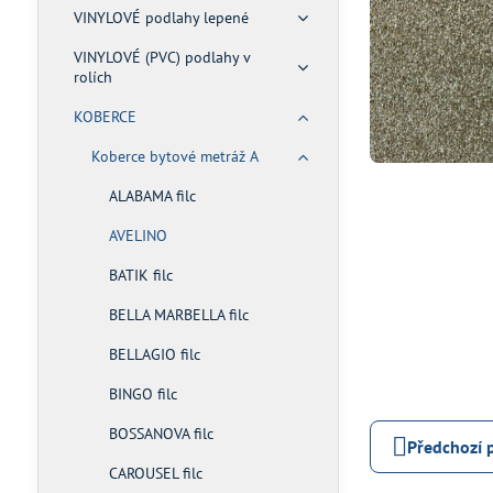
VINYLOVÉ podlahy lepené
VINYLOVÉ (PVC) podlahy v
rolích
KOBERCE
Koberce bytové metráž A
ALABAMA filc
AVELINO
BATIK filc
BELLA MARBELLA filc
BELLAGIO filc
BINGO filc
BOSSANOVA filc
Předchozí 
CAROUSEL filc