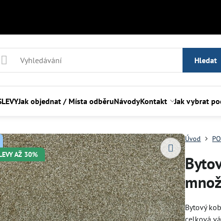
Hledat
SLEVY
Jak objednat / Místa odběru
Návody
Kontakt
Jak vybrat p
Úvod
PO
SLEVY AŽ 30%
Byto
množ
Bytový kob
celková v