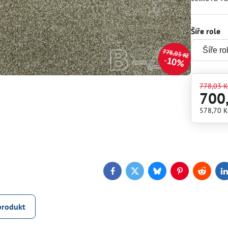
Šíře role
778,03 Kč
10%
778,03 K
700
578,70 
Facebook
Twitter
Bluesky
Pinterest
Reddit
L
produkt