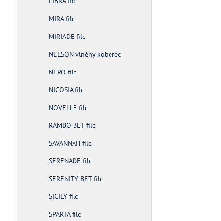
LIBRA filc
MIRA filc
MIRIADE filc
NELSON vlněný koberec
NERO filc
NICOSIA filc
NOVELLE filc
RAMBO BET filc
SAVANNAH filc
SERENADE filc
SERENITY-BET filc
SICILY filc
SPARTA filc