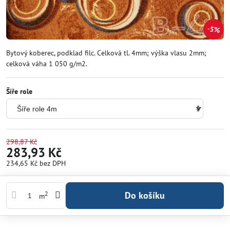
5%
Bytový koberec, podklad filc. Celková tl. 4mm; výška vlasu 2mm;
celková váha 1 050 g/m2.
Šíře role
298,87 Kč
283,93 Kč
234,65 Kč
bez DPH
Do košíku
2
m