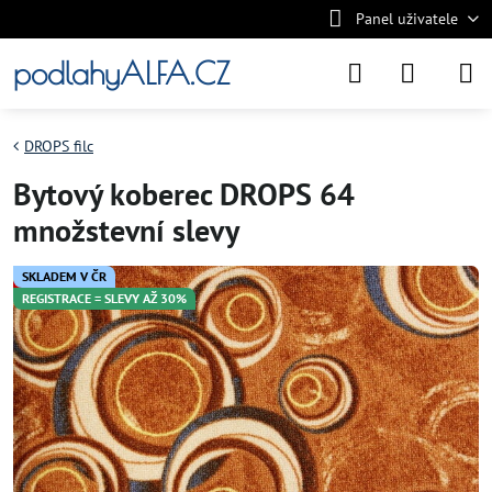
Panel uživatele
podlahyALFA.CZ
DROPS filc
Bytový koberec DROPS 64
množstevní slevy
SKLADEM V ČR
REGISTRACE = SLEVY AŽ 30%