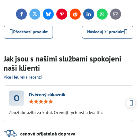
Facebook
Twitter
Bluesky
Pinterest
Reddit
LinkedIn
WhatsApp
E-
mail
Předchozí produkt
Následující produkt
Jak jsou s našimi službami spokojeni
naši klienti
Více Heureka recenzí
Ověřený zákazník
O
Hodnocení:
5
/
Zboží dorazilo za 5 dní. Oceňuji rychlost a kvalitu.
5
cenově přijatelná doprava