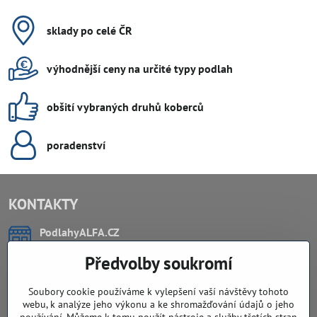
sklady po celé ČR
výhodnější ceny na určité typy podlah
obšití vybraných druhů koberců
poradenství
KONTAKTY
PodlahyALFA​.CZ
CHYTIL Tomáš
Předvolby soukromí
Záříčí, ev.č. 54
768 11 Chropyně
IČO: 74202294
Soubory cookie používáme k vylepšení vaší návštěvy tohoto
DIČ: CZ8103114129
webu, k analýze jeho výkonu a ke shromažďování údajů o jeho
Sklad, vzorkovna PO TELEFONICKÉ DOMLUVĚ