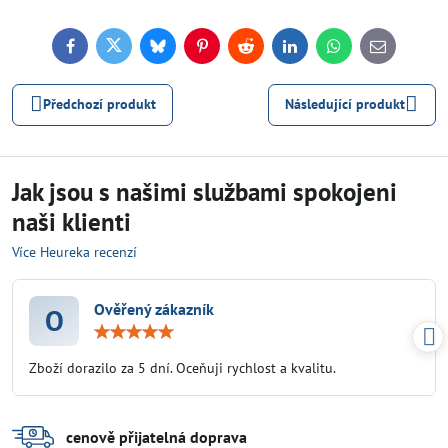
Facebook
Twitter
Bluesky
Pinterest
Reddit
LinkedIn
WhatsApp
E-
mail
Předchozí produkt
Následující produkt
Jak jsou s našimi službami spokojeni
naši klienti
Více Heureka recenzí
Ověřený zákazník
O
Hodnocení:
5
/
Zboží dorazilo za 5 dní. Oceňuji rychlost a kvalitu.
5
cenově přijatelná doprava