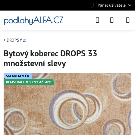
Panel uživatele
podlahyALFA.CZ
DROPS filc
Bytový koberec DROPS 33
množstevní slevy
SKLADEM V ČR
REGISTRACE = SLEVY AŽ 30%