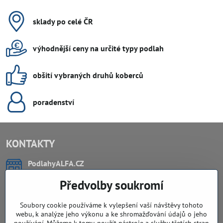
sklady po celé ČR
výhodnější ceny na určité typy podlah
obšití vybraných druhů koberců
poradenství
KONTAKTY
PodlahyALFA​.CZ
CHYTIL Tomáš
Předvolby soukromí
Záříčí, ev.č. 54
768 11 Chropyně
IČO: 74202294
Soubory cookie používáme k vylepšení vaší návštěvy tohoto
DIČ: CZ8103114129
webu, k analýze jeho výkonu a ke shromažďování údajů o jeho
Sklad, vzorkovna PO TELEFONICKÉ DOMLUVĚ