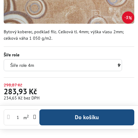
5%
Bytový koberec, podklad filc. Celková tl. 4mm; výška vlasu 2mm;
celková váha 1 050 g/m2.
Šíře role
298,87 Kč
283,93 Kč
234,65 Kč
bez DPH
Do košíku
2
m