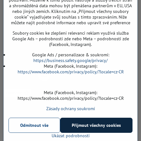
používání. Můžeme k tomu použít nástroje a služby třetích stran
a shromážděná data mohou být přenášena partnerům v EU, USA
Záříčí ev. č. 54
nebo jiných zemích. Kliknutím na „Přijmout všechny soubory
768 11 Chropyně
cookie“ vyjadřujete svůj souhlas s tímto zpracováním. Níže
608 855 055
můžete najít podrobné informace nebo upravit své preference
Soubory cookies ke zlepšení relevanci reklam využívá služba
podlahyALFA​@seznam​.cz
Google Ads – podrobnosti zde nebo Meta – podrobnosti zde
(Facebook, Instagram).
Objednávky
Google Ads / personalizace & soukromí:
https://business.safety.google/privacy/
Meta (Facebook, Instagram):
https://www.facebook.com/privacy/policy/?locale=cz-CR
Meta (Facebook, Instagram):
https://www.facebook.com/privacy/policy/?locale=cz-CR
Zásady ochrany soukromí
Vše k nákupu
Odmítnout vše
Přijmout všechny cookies
©
2026
Copyright
Předvolby soukromí
Zásady ochrany soukromí
Ukázat podrobnosti
Vytvořeno systémem:
ByznysWeb.cz