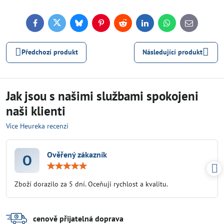
Facebook
Twitter
Bluesky
Pinterest
Reddit
LinkedIn
WhatsApp
E-
mail
Předchozí produkt
Následující produkt
Jak jsou s našimi službami spokojeni
naši klienti
Více Heureka recenzí
Ověřený zákazník
O
Hodnocení:
5
/
Zboží dorazilo za 5 dní. Oceňuji rychlost a kvalitu.
5
cenově přijatelná doprava