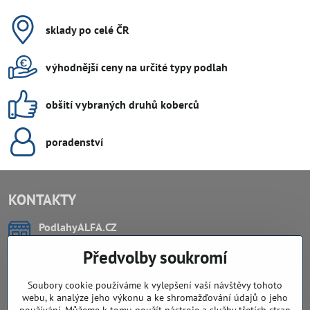
sklady po celé ČR
výhodnější ceny na určité typy podlah
obšití vybraných druhů koberců
poradenství
KONTAKTY
PodlahyALFA​.CZ
CHYTIL Tomáš
Předvolby soukromí
Záříčí, ev.č. 54
768 11 Chropyně
IČO: 74202294
Soubory cookie používáme k vylepšení vaší návštěvy tohoto
DIČ: CZ8103114129
webu, k analýze jeho výkonu a ke shromažďování údajů o jeho
Sklad, vzorkovna PO TELEFONICKÉ DOMLUVĚ