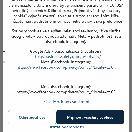
používání. Můžeme k tomu použít nástroje a služby třetích stran
a shromážděná data mohou být přenášena partnerům v EU, USA
Záříčí ev. č. 54
nebo jiných zemích. Kliknutím na „Přijmout všechny soubory
768 11 Chropyně
cookie“ vyjadřujete svůj souhlas s tímto zpracováním. Níže
608 855 055
můžete najít podrobné informace nebo upravit své preference
Soubory cookies ke zlepšení relevanci reklam využívá služba
podlahyALFA​@seznam​.cz
Google Ads – podrobnosti zde nebo Meta – podrobnosti zde
(Facebook, Instagram).
Objednávky
Google Ads / personalizace & soukromí:
https://business.safety.google/privacy/
Meta (Facebook, Instagram):
https://www.facebook.com/privacy/policy/?locale=cz-CR
Meta (Facebook, Instagram):
https://www.facebook.com/privacy/policy/?locale=cz-CR
Zásady ochrany soukromí
Vše k nákupu
Odmítnout vše
Přijmout všechny cookies
©
2026
Copyright
Předvolby soukromí
Zásady ochrany soukromí
Ukázat podrobnosti
Vytvořeno systémem:
ByznysWeb.cz