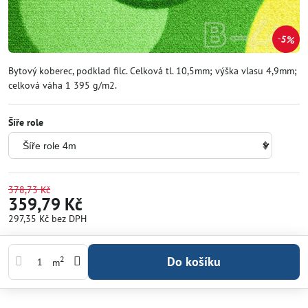
5%
Bytový koberec, podklad filc. Celková tl. 10,5mm; výška vlasu 4,9mm;
celková váha 1 395 g/m2.
Šíře role
378,73 Kč
359,79 Kč
297,35 Kč
bez DPH
Do košíku
2
m