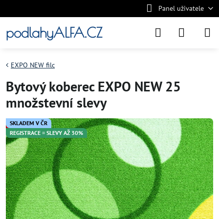
Panel uživatele
podlahyALFA.CZ
EXPO NEW filc
Bytový koberec EXPO NEW 25
množstevní slevy
SKLADEM V ČR
REGISTRACE = SLEVY AŽ 30%