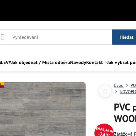
Hledat
SLEVY
Jak objednat / Místa odběru
Návody
Kontakt
Jak vybrat p
Úvod
PO
NOVOFLO
PVC 
WOOD
8973,36 Kč
24%
Zátěžová P