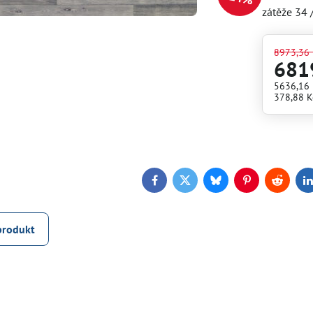
zátěže 34 
8973,36 
681
5636,16
378,88 K
Facebook
Twitter
Bluesky
Pinterest
Reddit
L
produkt