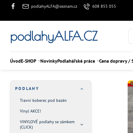
podlahyALFA@seznam.cz
608 855 055
podlahyALFA.CZ
Úvod
E-SHOP
Novinky
Podlahářské práce
Cena dopravy / 
P O D L A H Y
Travní koberec pod bazén
Vinyl AKCE!
VINYLOVÉ podlahy se zámkem
(CLICK)