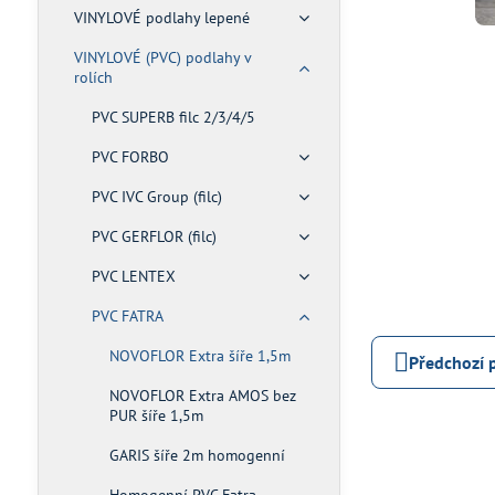
VINYLOVÉ podlahy lepené
VINYLOVÉ (PVC) podlahy v
rolích
PVC SUPERB filc 2/3/4/5
PVC FORBO
PVC IVC Group (filc)
PVC GERFLOR (filc)
PVC LENTEX
PVC FATRA
NOVOFLOR Extra šíře 1,5m
Předchozí 
NOVOFLOR Extra AMOS bez
PUR šíře 1,5m
GARIS šíře 2m homogenní