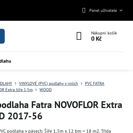
Panel uživatele
Nákupní košík
0 Kč
odlahu
DLAHY
VINYLOVÉ (PVC) podlahy v rolích
PVC FATRA
R Extra šíře 1,5m
WOOD
podlaha Fatra NOVOFLOR Extra
 2017-56
VC podlaha v pásech. Šíře 1,5m x 12 bm = 18 m2. Třída