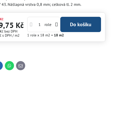
/ 43. Nášlapná vrstva 0,8 mm; celková tl. 2 mm.
Kč
9,75 Kč
Do košíku
role
 Kč
bez DPH
1
role
x 18 m2 =
18
m2
č
s DPH
/ m2
inkedIn
WhatsApp
E-
mail