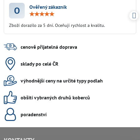
Ověřený zákazník
O
Hodnocení:
5
/
Zboží dorazilo za 5 dní. Oceňuji rychlost a kvalitu.
5
cenově přijatelná doprava
sklady po celé ČR
výhodnější ceny na určité typy podlah
obšití vybraných druhů koberců
poradenství