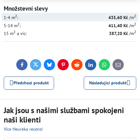
Množstevní slevy
2
2
1-4
m
:
435,60 Kč
/m
2
2
5-14
m
:
411,40 Kč
/m
2
2
15
m
a víc
:
387,20 Kč
/m
Facebook
Twitter
Bluesky
Pinterest
Reddit
LinkedIn
WhatsApp
E-
mail
Předchozí produkt
Následující produkt
Jak jsou s našimi službami spokojeni
naši klienti
Více Heureka recenzí