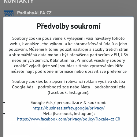
KONTAKTY
PodlahyALFA​.CZ
CHYTIL Tomáš
Předvolby soukromí
Záříčí, ev.č. 54
768 11 Chropyně
IČO: 74202294
Soubory cookie používáme k vylepšení vaší návštěvy tohoto
DIČ: CZ8103114129
webu, k analýze jeho výkonu a ke shromažďování údajů o jeho
Sklad, vzorkovna PO TELEFONICKÉ DOMLUVĚ
používání. Můžeme k tomu použít nástroje a služby třetích stran
a shromážděná data mohou být přenášena partnerům v EU, USA
Záříčí ev. č. 54
nebo jiných zemích. Kliknutím na „Přijmout všechny soubory
768 11 Chropyně
cookie“ vyjadřujete svůj souhlas s tímto zpracováním. Níže
608 855 055
můžete najít podrobné informace nebo upravit své preference
Soubory cookies ke zlepšení relevanci reklam využívá služba
podlahyALFA​@seznam​.cz
Google Ads – podrobnosti zde nebo Meta – podrobnosti zde
(Facebook, Instagram).
Objednávky
Google Ads / personalizace & soukromí:
https://business.safety.google/privacy/
Meta (Facebook, Instagram):
https://www.facebook.com/privacy/policy/?locale=cz-CR