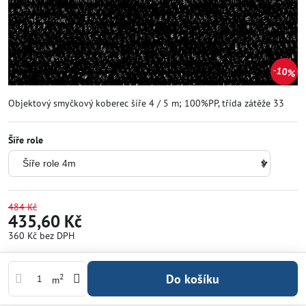
10%
Objektový smyčkový koberec šíře 4 / 5 m; 100%PP, třída zátěže 33
Šíře role
484 Kč
435,60 Kč
360 Kč
bez DPH
Do košíku
2
m