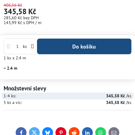
406,56 Kč
345,58 Kč
285,60 Kč
bez DPH
143,99 Kč
s DPH
/ m
Do košíku
ks
1
ks
x 2.4 m
=
2.4
m
Množstevní slevy
1-4
ks:
345,58 Kč
/ks
5
ks
a víc
:
345,58 Kč
/ks
Facebook
Twitter
Bluesky
Pinterest
Reddit
LinkedIn
WhatsApp
E-