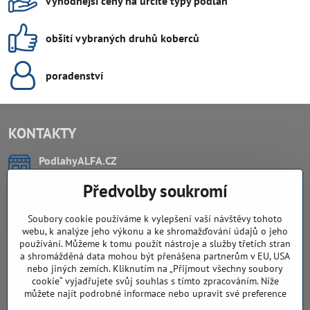
výhodnější ceny na určité typy podlah
obšití vybraných druhů koberců
poradenství
KONTAKTY
PodlahyALFA​.CZ
CHYTIL Tomáš
Předvolby soukromí
Záříčí, ev.č. 54
768 11 Chropyně
IČO: 74202294
Soubory cookie používáme k vylepšení vaší návštěvy tohoto
DIČ: CZ8103114129
webu, k analýze jeho výkonu a ke shromažďování údajů o jeho
Sklad, vzorkovna PO TELEFONICKÉ DOMLUVĚ
používání. Můžeme k tomu použít nástroje a služby třetích stran
a shromážděná data mohou být přenášena partnerům v EU, USA
Záříčí ev. č. 54
nebo jiných zemích. Kliknutím na „Přijmout všechny soubory
768 11 Chropyně
cookie“ vyjadřujete svůj souhlas s tímto zpracováním. Níže
můžete najít podrobné informace nebo upravit své preference
608 855 055