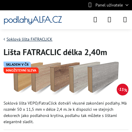
Panel uživatele
podlahyALFA.CZ
Soklová lišta FATRACLICK
Lišta FATRACLIC délka 2,40m
SKLADEM V ČR
MNOŽSTEVNÍ SLEVA
15%
Soklová lišta VEPO/FatraClick dotváří vkusné zakončení podlahy. Má
rozměr 50 x 11,5 mm v délce 2,4 m. Je k dispozici ve stejných
dekorech jako podlahová krytina, podlahu tak můžete s lištami
elegantně sladit.