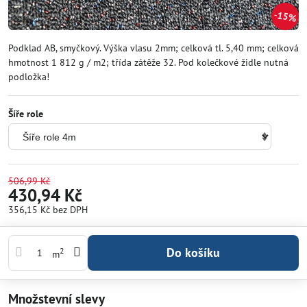
15%
Podklad AB, smyčkový. Výška vlasu 2mm; celková tl. 5,40 mm; celková
hmotnost 1 812 g / m2; třída zátěže 32. Pod kolečkové židle nutná
podložka!
Šíře role
506,99 Kč
430,94 Kč
356,15 Kč
bez DPH
Do košíku
2
m
Množstevní slevy