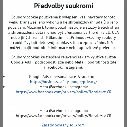
Předvolby soukromí
Záříčí, ev.č. 54
768 11 Chropyně
IČO: 74202294
Soubory cookie používáme k vylepšení vaší návštěvy tohoto
DIČ: CZ8103114129
webu, k analýze jeho výkonu a ke shromažďování údajů o jeho
Sklad, vzorkovna PO TELEFONICKÉ DOMLUVĚ
používání. Můžeme k tomu použít nástroje a služby třetích stran
a shromážděná data mohou být přenášena partnerům v EU, USA
Záříčí ev. č. 54
nebo jiných zemích. Kliknutím na „Přijmout všechny soubory
768 11 Chropyně
cookie“ vyjadřujete svůj souhlas s tímto zpracováním. Níže
můžete najít podrobné informace nebo upravit své preference
608 855 055
Soubory cookies ke zlepšení relevanci reklam využívá služba
podlahyALFA​@seznam​.cz
Google Ads – podrobnosti zde nebo Meta – podrobnosti zde
(Facebook, Instagram).
Objednávky
Google Ads / personalizace & soukromí:
https://business.safety.google/privacy/
Meta (Facebook, Instagram):
https://www.facebook.com/privacy/policy/?locale=cz-CR
Meta (Facebook, Instagram):
https://www.facebook.com/privacy/policy/?locale=cz-CR
Zásady ochrany soukromí