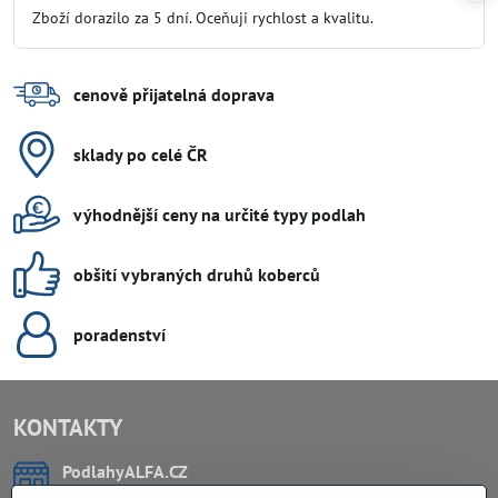
/
Zboží dorazilo za 5 dní. Oceňuji rychlost a kvalitu.
5
cenově přijatelná doprava
sklady po celé ČR
výhodnější ceny na určité typy podlah
obšití vybraných druhů koberců
poradenství
KONTAKTY
PodlahyALFA​.CZ
CHYTIL Tomáš