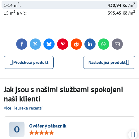
2
2
1-14
m
:
430,94 Kč
/m
2
2
15
m
a víc
:
395,45 Kč
/m
Facebook
Twitter
Bluesky
Pinterest
Reddit
LinkedIn
WhatsApp
E-
mail
Předchozí produkt
Následující produkt
Jak jsou s našimi službami spokojeni
naši klienti
Více Heureka recenzí
Ověřený zákazník
O
Hodnocení:
5