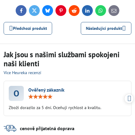
Facebook
Twitter
Bluesky
Pinterest
Reddit
LinkedIn
WhatsApp
E-
mail
Předchozí produkt
Následující produkt
Jak jsou s našimi službami spokojeni
naši klienti
Více Heureka recenzí
Ověřený zákazník
O
Hodnocení:
5
/
Zboží dorazilo za 5 dní. Oceňuji rychlost a kvalitu.
5
cenově přijatelná doprava