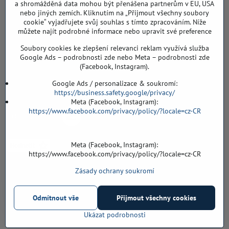
a shromážděná data mohou být přenášena partnerům v EU, USA
Záříčí ev. č. 54
nebo jiných zemích. Kliknutím na „Přijmout všechny soubory
768 11 Chropyně
cookie“ vyjadřujete svůj souhlas s tímto zpracováním. Níže
můžete najít podrobné informace nebo upravit své preference
608 855 055
Soubory cookies ke zlepšení relevanci reklam využívá služba
podlahyALFA​@seznam​.cz
Google Ads – podrobnosti zde nebo Meta – podrobnosti zde
(Facebook, Instagram).
Objednávky
Google Ads / personalizace & soukromí:
https://business.safety.google/privacy/
Meta (Facebook, Instagram):
https://www.facebook.com/privacy/policy/?locale=cz-CR
Meta (Facebook, Instagram):
https://www.facebook.com/privacy/policy/?locale=cz-CR
Zásady ochrany soukromí
Vše k nákupu
Odmítnout vše
Přijmout všechny cookies
©
2026
Copyright
Předvolby soukromí
Zásady ochrany soukromí
Ukázat podrobnosti
Vytvořeno systémem:
ByznysWeb.cz