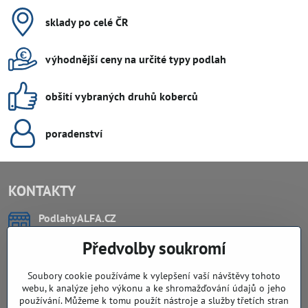
sklady po celé ČR
výhodnější ceny na určité typy podlah
obšití vybraných druhů koberců
poradenství
KONTAKTY
PodlahyALFA​.CZ
CHYTIL Tomáš
Předvolby soukromí
Záříčí, ev.č. 54
768 11 Chropyně
IČO: 74202294
Soubory cookie používáme k vylepšení vaší návštěvy tohoto
DIČ: CZ8103114129
webu, k analýze jeho výkonu a ke shromažďování údajů o jeho
Sklad, vzorkovna PO TELEFONICKÉ DOMLUVĚ
používání. Můžeme k tomu použít nástroje a služby třetích stran