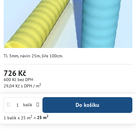
Tl. 3mm, návin 25m, šíře 100cm.
726 Kč
600 Kč
bez DPH
2
29,04 Kč
s DPH
/ m
Do košíku
balík
2
2
1
balík
x 25 m
=
25
m