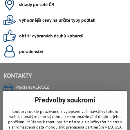
sklady po celé ČR
výhodnější ceny na určité typy podlah
obšití vybraných druhů koberců
poradenství
KONTAKTY
PodlahyALFA​.CZ
CHYTIL Tomáš
Předvolby soukromí
Záříčí, ev.č. 54
768 11 Chropyně
IČO: 74202294
Soubory cookie používáme k vylepšení vaší návštěvy tohoto
DIČ: CZ8103114129
webu, k analýze jeho výkonu a ke shromažďování údajů o jeho
Sklad, vzorkovna PO TELEFONICKÉ DOMLUVĚ
používání. Můžeme k tomu použít nástroje a služby třetích stran
a shromážděná data mohou být přenášena partnerům v EU, USA
Záříčí ev. č. 54