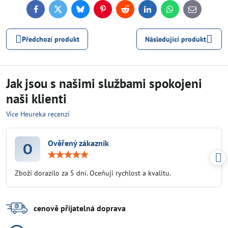
Facebook
Twitter
Bluesky
Pinterest
Reddit
LinkedIn
WhatsApp
E-
mail
Předchozí produkt
Následující produkt
Jak jsou s našimi službami spokojeni
naši klienti
Více Heureka recenzí
Ověřený zákazník
O
Hodnocení:
5
/
Zboží dorazilo za 5 dní. Oceňuji rychlost a kvalitu.
5
cenově přijatelná doprava