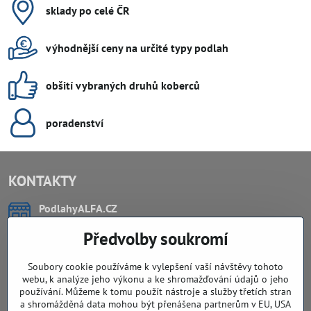
sklady po celé ČR
výhodnější ceny na určité typy podlah
obšití vybraných druhů koberců
poradenství
KONTAKTY
PodlahyALFA​.CZ
CHYTIL Tomáš
Předvolby soukromí
Záříčí, ev.č. 54
768 11 Chropyně
IČO: 74202294
Soubory cookie používáme k vylepšení vaší návštěvy tohoto
DIČ: CZ8103114129
webu, k analýze jeho výkonu a ke shromažďování údajů o jeho
Sklad, vzorkovna PO TELEFONICKÉ DOMLUVĚ
používání. Můžeme k tomu použít nástroje a služby třetích stran
a shromážděná data mohou být přenášena partnerům v EU, USA
Záříčí ev. č. 54