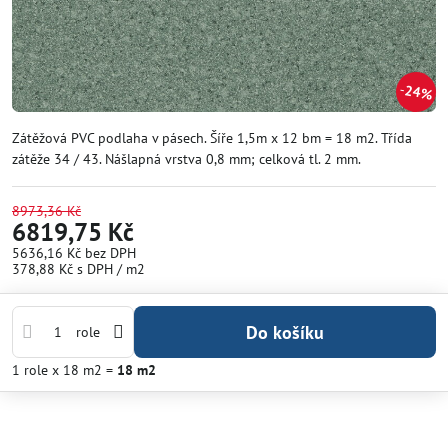
24%
Zátěžová PVC podlaha v pásech. Šíře 1,5m x 12 bm = 18 m2. Třída
zátěže 34 / 43. Nášlapná vrstva 0,8 mm; celková tl. 2 mm.
8973,36 Kč
6819,75 Kč
5636,16 Kč
bez DPH
378,88 Kč
s DPH
/ m2
Do košíku
role
1
role
x 18 m2 =
18
m2