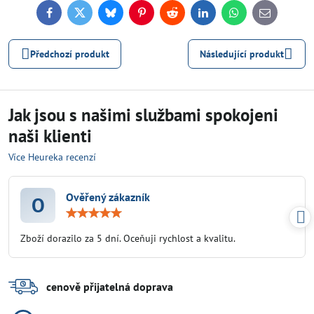
Facebook
Twitter
Bluesky
Pinterest
Reddit
LinkedIn
WhatsApp
E-
mail
Předchozí produkt
Následující produkt
Jak jsou s našimi službami spokojeni
naši klienti
Více Heureka recenzí
Ověřený zákazník
O
Hodnocení:
5
/
Zboží dorazilo za 5 dní. Oceňuji rychlost a kvalitu.
5
cenově přijatelná doprava